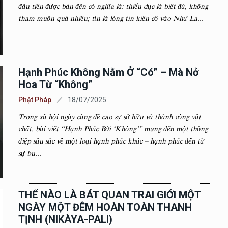
đầu tiên được bàn đến có nghĩa là: thiểu dục là biết đủ, không
tham muốn quá nhiều; tín là lòng tin kiên cố vào Như La...
Hạnh Phúc Không Nằm Ở “Có” – Mà Nở
Hoa Từ “Không”
Phật Pháp
18/07/2025
Trong xã hội ngày càng đề cao sự sở hữu và thành công vật
chất, bài viết “Hạnh Phúc Bởi ‘Không’” mang đến một thông
điệp sâu sắc về một loại hạnh phúc khác – hạnh phúc đến từ
sự bu...
THẾ NÀO LÀ BÁT QUAN TRAI GIỚI MỘT
NGÀY MỘT ĐÊM HOÀN TOÀN THANH
TỊNH (NIKÀYA-PALI)