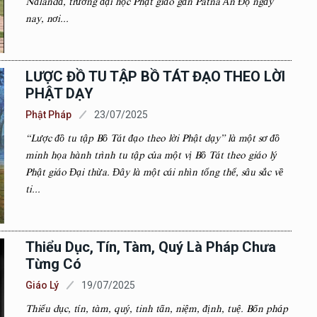
Nālandā, trường đại học Phật giáo gần Patna Ấn Độ ngày
nay, nơi...
LƯỢC ĐỒ TU TẬP BỒ TÁT ĐẠO THEO LỜI
PHẬT DẠY
Phật Pháp
23/07/2025
“Lược đồ tu tập Bồ Tát đạo theo lời Phật dạy” là một sơ đồ
minh họa hành trình tu tập của một vị Bồ Tát theo giáo lý
Phật giáo Đại thừa. Đây là một cái nhìn tổng thể, sâu sắc về
ti...
Thiểu Dục, Tín, Tàm, Quý Là Pháp Chưa
Từng Có
Giáo Lý
19/07/2025
Thiểu dục, tín, tàm, quý, tinh tấn, niệm, định, tuệ. Bốn pháp