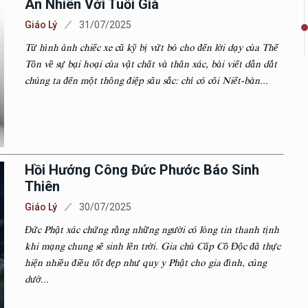
An Nhiên Với Tuổi Già
Giáo Lý
31/07/2025
Từ hình ảnh chiếc xe cũ kỹ bị vứt bỏ cho đến lời dạy của Thế
Tôn về sự bại hoại của vật chất và thân xác, bài viết dẫn dắt
chúng ta đến một thông điệp sâu sắc: chỉ có cõi Niết-bàn...
Hồi Hướng Công Đức Phước Báo Sinh
Thiên
Giáo Lý
30/07/2025
Đức Phật xác chứng rằng những người có lòng tin thanh tịnh
khi mạng chung sẽ sinh lên trời. Gia chủ Cấp Cô Độc đã thực
hiện nhiều điều tốt đẹp như quy y Phật cho gia đình, cúng
dườ...