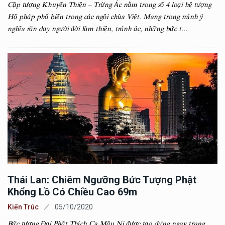
Cặp tượng Khuyến Thiện – Trừng Ác nằm trong số 4 loại hệ tượng
Hộ pháp phổ biến trong các ngôi chùa Việt. Mang trong mình ý
nghĩa răn dạy người đời làm thiện, tránh ác, những bức t...
Thái Lan: Chiêm Ngưỡng Bức Tượng Phật
Khổng Lồ Có Chiều Cao 69m
Kiến Trúc
05/10/2020
Bức tượng Đại Phật Thích Ca Mâu Ni được tạo dựng ngay trung