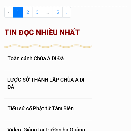
‹
1
2
3
...
5
›
TIN ĐỌC NHIỀU NHẤT
Toàn cảnh Chùa A Di Đà
LƯỢC SỬ THÀNH LẬP CHÙA A DI
ĐÀ
Tiểu sử cố Phật tử Tâm Biên
Video: Giảng tại trường hạ Quảng