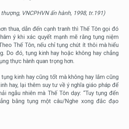
g thượng, VNCPHVN ấn hành, 1998, tr.191)
ơn thua, dẫn đến cạnh tranh thì Thế Tôn gọi đó
thâm ý khi xác quyết mạnh mẽ rằng tụng niệm
Theo Thế Tôn, nếu chỉ tụng chút ít thôi mà hiểu
ng. Do đó, tụng kinh hay hoặc không hay chẳng
dụng thực hành quan trọng hơn.
o, tụng kinh hay cũng tốt mà không hay lắm cũng
nh hay, lại thêm suy tư về ý nghĩa giáo pháp để
hải ngẫu nhiên mà Thế Tôn dạy: “Tuy tụng đến
Chẳng bằng tụng một câu/Nghe xong đắc đạo