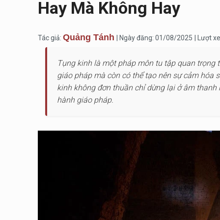
Hay Mà Không Hay
Quảng Tánh
Tác giả:
| Ngày đăng: 01/08/2025
| Lượt x
Tụng kinh là một pháp môn tu tập quan trọng tr
giáo pháp mà còn có thể tạo nên sự cảm hóa sâ
kinh không đơn thuần chỉ dừng lại ở âm thanh h
hành giáo pháp.