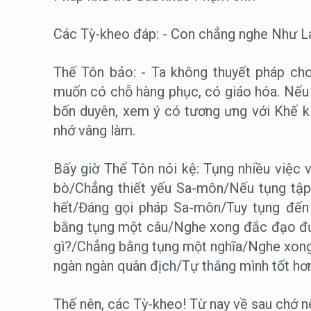
Các Tỳ-kheo đáp: - Con chẳng nghe Như La
Thế Tôn bảo: - Ta không thuyết pháp cho
muốn có chỗ hàng phục, có giáo hóa. Nếu 
bốn duyên, xem ý có tương ưng với Khế k
nhớ vâng làm.
Bấy giờ Thế Tôn nói kệ: Tụng nhiều việc
bò/Chẳng thiết yếu Sa-môn/Nếu tụng tập c
hết/Đáng gọi pháp Sa-môn/Tuy tụng đến
bằng tụng một câu/Nghe xong đắc đạo đượ
gì?/Chẳng bằng tụng một nghĩa/Nghe xong
ngàn ngàn quân địch/Tự thắng mình tốt hơn
Thế nên, các Tỳ-kheo! Từ nay về sau chớ n