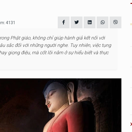
em: 4131
ong Phật giáo, không chỉ giúp hành giả kết nối với
u sắc đối với những người nghe. Tuy nhiên, việc tụng
ay giọng điệu, mà cốt lõi nằm ở sự hiểu biết và thực