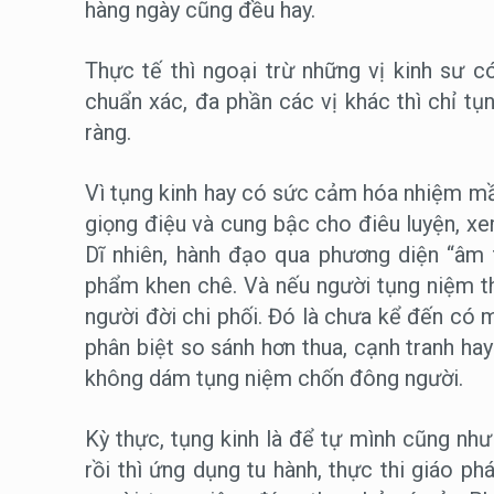
hàng ngày cũng đều hay.
Thực tế thì ngoại trừ những vị kinh sư 
chuẩn xác, đa phần các vị khác thì chỉ tụ
ràng.
Vì tụng kinh hay có sức cảm hóa nhiệm mầ
giọng điệu và cung bậc cho điêu luyện, x
Dĩ nhiên, hành đạo qua phương diện “âm t
phẩm khen chê. Và nếu người tụng niệm thi
người đời chi phối. Đó là chưa kể đến có 
phân biệt so sánh hơn thua, cạnh tranh hay 
không dám tụng niệm chốn đông người.
Kỳ thực, tụng kinh là để tự mình cũng như
rồi thì ứng dụng tu hành, thực thi giáo p