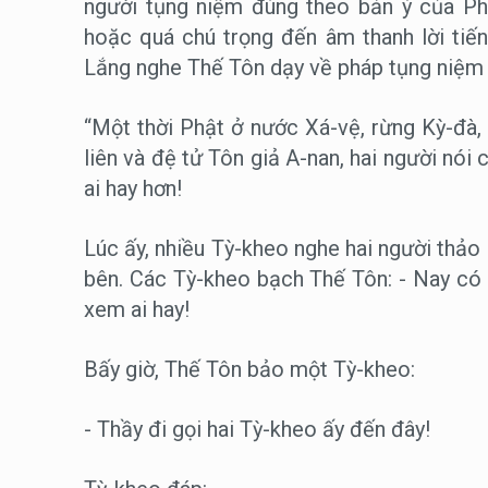
người tụng niệm đúng theo bản ý của Ph
hoặc quá chú trọng đến âm thanh lời tiếng
Lắng nghe Thế Tôn dạy về pháp tụng niệm
“Một thời Phật ở nước Xá-vệ, rừng Kỳ-đà
liên và đệ tử Tôn giả A-nan, hai người nói
ai hay hơn!
Lúc ấy, nhiều Tỳ-kheo nghe hai người thảo 
bên. Các Tỳ-kheo bạch Thế Tôn: - Nay có h
xem ai hay!
Bấy giờ, Thế Tôn bảo một Tỳ-kheo:
- Thầy đi gọi hai Tỳ-kheo ấy đến đây!