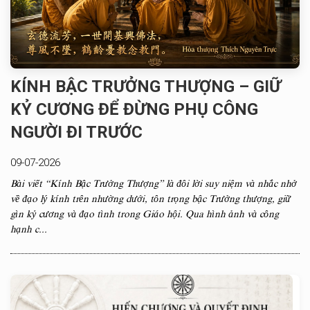
KÍNH BẬC TRƯỞNG THƯỢNG – GIỮ
KỶ CƯƠNG ĐỂ ĐỪNG PHỤ CÔNG
NGƯỜI ĐI TRƯỚC
09-07-2026
Bài viết “Kính Bậc Trưởng Thượng” là đôi lời suy niệm và nhắc nhở
về đạo lý kính trên nhường dưới, tôn trọng bậc Trưởng thượng, giữ
gìn kỷ cương và đạo tình trong Giáo hội. Qua hình ảnh và công
hạnh c...