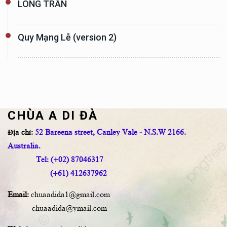
LÒNG TRẦN
Quy Mạng Lễ (version 2)
CHÙA A DI ĐÀ
Địa chỉ:
52 Bareena street, Canley Vale - N.S.W 2166.
Australia.
Tel: (+02) 87046317
(+61) 412637962
Email:
chuaadida1@gmail.com
chuaadida@ymail.com