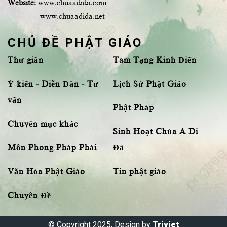
Website:
www.chuaadida.com
www.chuaadida.net
CHỦ ĐỀ PHẬT GIÁO
Thư giãn
Tam Tạng Kinh Điển
Ý kiến - Diễn Đàn - Tư
Lịch Sử Phật Giáo
vấn
Phật Pháp
Chuyên mục khác
Sinh Hoạt Chùa A Di
Môn Phong Pháp Phái
Đà
Văn Hóa Phật Giáo
Tin phật giáo
Chuyên Đề
© Copyright 2025, Design by
Triviet