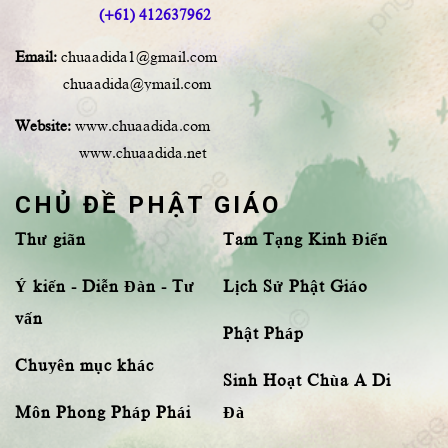
(+61) 412637962
Email:
chuaadida1@gmail.com
chuaadida@ymail.com
Website:
www.chuaadida.com
www.chuaadida.net
CHỦ ĐỀ PHẬT GIÁO
Thư giãn
Tam Tạng Kinh Điển
Ý kiến - Diễn Đàn - Tư
Lịch Sử Phật Giáo
vấn
Phật Pháp
Chuyên mục khác
Sinh Hoạt Chùa A Di
Môn Phong Pháp Phái
Đà