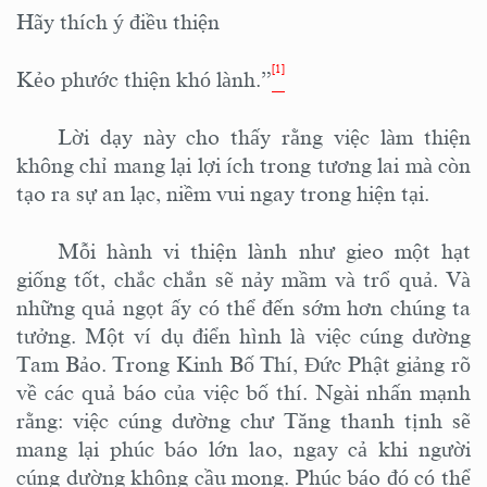
Hãy thích ý điều thiện
[1]
Kẻo phước thiện khó lành.”
Lời dạy này cho thấy rằng việc làm thiện
không chỉ mang lại lợi ích trong tương lai mà còn
tạo ra sự an lạc, niềm vui ngay trong hiện tại.
Mỗi hành vi thiện lành như gieo một hạt
giống tốt, chắc chắn sẽ nảy mầm và trổ quả. Và
những quả ngọt ấy có thể đến sớm hơn chúng ta
tưởng. Một ví dụ điển hình là việc cúng dường
Tam Bảo. Trong Kinh Bố Thí, Đức Phật giảng rõ
về các quả báo của việc bố thí. Ngài nhấn mạnh
rằng
:
việc cúng dường chư Tăng thanh tịnh sẽ
mang lại ph
ú
c báo lớn lao, ngay cả khi người
cúng dường không cầu mong. Ph
ú
c báo đó có thể