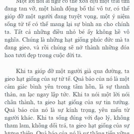
Một lời nói ái ngữ có thể xoa dịu một trái tim
đang tan vỡ, một hành động bố thí vô tư, có thể
giúp đỡ một người đang tuyệt vọng, một ý niệm
sống tử tế có thể mang lại sự bình an cho chính
ta. Tất cả những điều nhỏ bé ấy không hề vô
nghĩa. Chúng là những hạt giống phúc đức mà ta
đang gieo, và rồi chúng sẽ nở thành những đóa
hoa tươi đẹp trong cuộc đời ta.
Khi ta giúp đỡ một người già qua đường, ta
gieo hạt giống của sự tử tế. Quả báo của nó là một
cảm giác bình yên trong tâm hồn, là sự thanh
thản, an lạc ngay lập tức. Khi ta nói một lời nói
chân thành, ta gieo hạt giống của sự tin tưởng.
Quả báo của nó là sự kính trọng, yêu mến từ
người khác. Khi ta sống đúng với đạo lý, không
tham lam, không dối trá, ta gieo hạt giống của sự
lương thiện. Quả báo của nó là sự thăng tiến vững