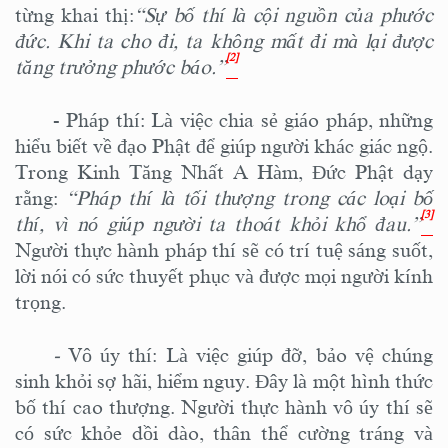
từng khai thị:
“Sự bố thí là cội nguồn của phước
đức. Khi ta cho đi, ta không mất đi mà lại được
[2]
tăng trưởng phước báo.”
-
Pháp thí: Là việc chia sẻ giáo pháp, những
hiểu biết về đạo Phật để giúp người khác giác ngộ.
Trong Kinh Tăng Nhất A Hàm, Đức Phật dạy
rằng:
“Pháp thí là tối thượng trong các loại bố
[3]
thí, vì nó giúp người ta thoát khỏi khổ đau.”
Người thực hành pháp thí sẽ có trí tuệ sáng suốt,
lời nói có sức thuyết phục và được mọi người kính
trọng.
-
Vô úy thí: Là việc giúp đỡ, bảo vệ chúng
sinh khỏi sợ hãi, hiểm nguy. Đây là một hình thức
bố thí cao thượng. Người thực hành vô úy thí sẽ
có sức khỏe dồi dào, thân thể cường tráng và