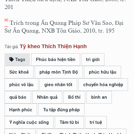
201
[4]
Trích trong Ấn Quang Pháp Sư Văn Sao, Đại
Sư Ấn Quang, NXB Tôn Giáo, 2010, tr. 195
Tỳ kheo Thích Thiện Hạnh
Tác giả:
Tags
Phúc báo hiện tiền
trì giới
Sức khoẻ
pháp môn Tịnh Độ
phúc hữu lậu
phúc vô lậu
gieo nhân tốt
chuyển hóa nghiệp
quả báo
Nhân quả
Bố thí
bình an
Hạnh phúc
Tu tập đúng pháp
Ý nghĩa cuộc sống
Tâm từ bi
trí tuệ