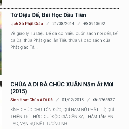
Tứ Diệu Đế, Bài Học Đầu Tiên
Lịch Sử Phật Giáo
21/08/2014
3913692
Về giáo lý Tứ Diệu Đế đã có nhiều cuốn sách nói đến, kể
cà Đại thừa Phật giáo lẫn Tiểu thừa và các sách của
Phật giáo Tâ...
CHÙA A DI ĐÀ CHÚC XUÂN Năm Ất Mùi
(2015)
Sinh Hoạt Chùa A Di Đà
01/02/2015
3768837
KÍNH CHÚC CHƯ TÔN ĐỨC, QUÍ NAM NỮ PHẬT TỬ, QUÍ
THIỆN TRÍ THỨC, QUÍ ĐỘC GIẢ GẦN XA, THÂM TÂM AN
LẠC, VẠN SỰ KIẾT TƯỜNG NH...