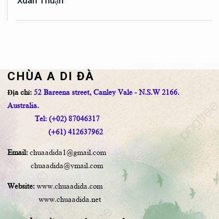
Xuân Thuận
CHÙA A DI ĐÀ
Địa chỉ:
52 Bareena street, Canley Vale - N.S.W 2166.
Australia.
Tel: (+02) 87046317
(+61) 412637962
Email:
chuaadida1@gmail.com
chuaadida@ymail.com
Website:
www.chuaadida.com
www.chuaadida.net