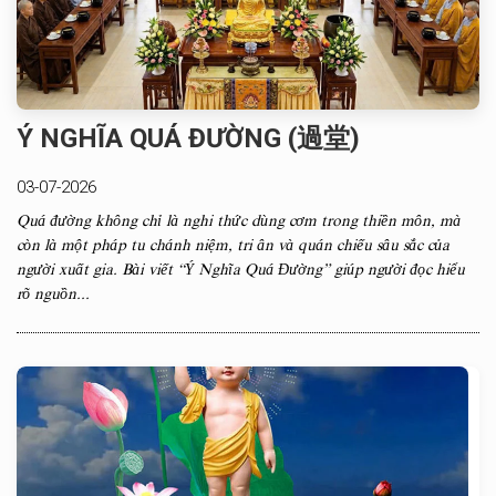
Ý NGHĨA QUÁ ĐƯỜNG (過堂)
03-07-2026
Quá đường không chỉ là nghi thức dùng cơm trong thiền môn, mà
còn là một pháp tu chánh niệm, tri ân và quán chiếu sâu sắc của
người xuất gia. Bài viết “Ý Nghĩa Quá Đường” giúp người đọc hiểu
rõ nguồn...