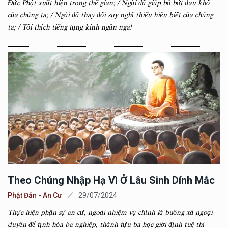
Đức Phật xuất hiện trong thế gian; / Ngài đã giúp bỏ bớt đau khổ
của chúng ta; / Ngài đã thay đổi suy nghĩ thiếu hiểu biết của chúng
ta; / Tôi thích tiếng tụng kinh ngân nga!
Theo Chúng Nhập Hạ Vì Ở Lâu Sinh Dính Mắc
Phật Đản - An Cư
29/07/2024
Thực hiện phận sự an cư, ngoài nhiệm vụ chính là buông xả ngoại
duyên để tịnh hóa ba nghiệp, thành tựu ba học giới định tuệ thì