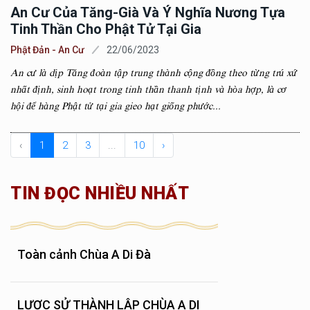
An Cư Của Tăng-Già Và Ý Nghĩa Nương Tựa
Tinh Thần Cho Phật Tử Tại Gia
Phật Đản - An Cư
22/06/2023
An cư là dịp Tăng đoàn tập trung thành cộng đồng theo từng trú xứ
nhất định, sinh hoạt trong tinh thần thanh tịnh và hòa hợp, là cơ
hội để hàng Phật tử tại gia gieo hạt giống phước...
‹
1
2
3
...
10
›
TIN ĐỌC NHIỀU NHẤT
Toàn cảnh Chùa A Di Đà
LƯỢC SỬ THÀNH LẬP CHÙA A DI