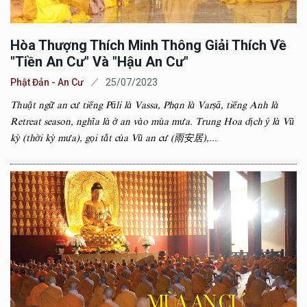
Hòa Thượng Thích Minh Thông Giải Thích Về
"tiền An Cư" Và "hậu An Cư"
Phật Đản - An Cư
25/07/2023
Thuật ngữ an cư tiếng Pāli là Vassa, Phạn là Varṣā, tiếng Anh là
Retreat season, nghĩa là ở an vào mùa mưa. Trung Hoa dịch ý là Vũ
kỳ (thời kỳ mưa), gọi tắt của Vũ an cư (雨安居),...