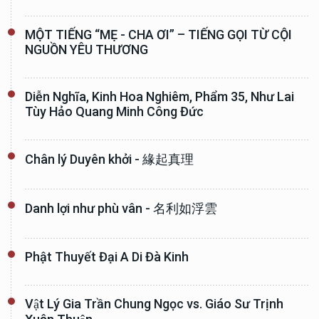
MỘT TIẾNG “MẸ - CHA ƠI” – TIẾNG GỌI TỪ CỘI
NGUỒN YÊU THƯƠNG
Diễn Nghĩa, Kinh Hoa Nghiêm, Phẩm 35, Như Lai
Tùy Hảo Quang Minh Công Đức
Chân lý Duyên khởi - 緣起真理
Danh lợi như phù vân - 名利如浮雲
Phật Thuyết Đại A Di Đà Kinh
Vật Lý Gia Trần Chung Ngọc vs. Giáo Sư Trịnh