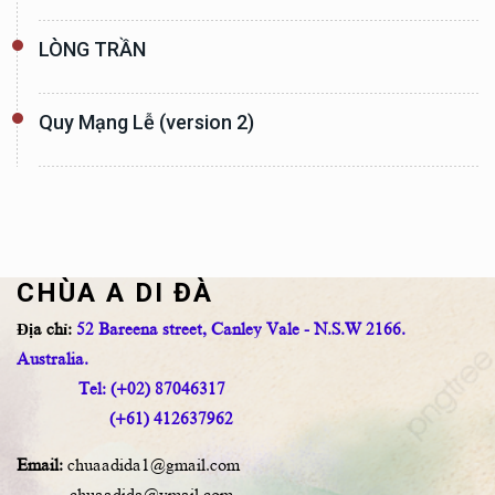
LÒNG TRẦN
Quy Mạng Lễ (version 2)
CHÙA A DI ĐÀ
Địa chỉ:
52 Bareena street, Canley Vale - N.S.W 2166.
Australia.
Tel: (+02) 87046317
(+61) 412637962
Email:
chuaadida1@gmail.com
chuaadida@ymail.com