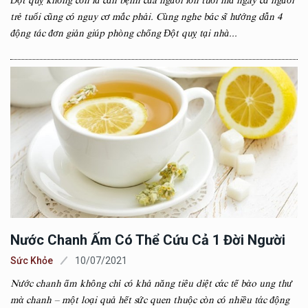
Đột quỵ không còn là căn bệnh của người lớn tuổi mà ngay cả người
trẻ tuổi cũng có nguy cơ mắc phải. Cùng nghe bác sĩ hướng dẫn 4
động tác đơn giản giúp phòng chống Đột quỵ tại nhà...
Nước Chanh Ấm Có Thể Cứu Cả 1 Đời Người
Sức Khỏe
10/07/2021
Nước chanh ấm không chỉ có khả năng tiêu diệt cάc tế bὰo ung thư
mὰ chanh – một loại quả hết sức quen thuộc còn có nhiều tάc động