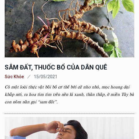
SÂM ĐẤT, THUỐC BỔ CỦA DÂN QUÊ
Sức Khỏe
15/05/2021
Có một loài thực vật bồi bổ cơ thể bởi cứ nho nhỏ, mọc hoang dại
khắp nơi, ra hoa tím tím trên nền lá xanh, thân thấp, ở miền Tây bà
con nôm nần gọi “sam đất”.