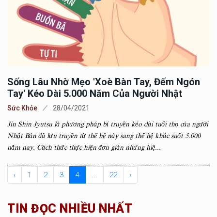
Sống Lâu Nhờ Mẹo 'xoè Bàn Tay, Đếm Ngón
Tay' Kéo Dài 5.000 Năm Của Người Nhật
Sức Khỏe
28/04/2021
Jin Shin Jyutsu là phương pháp bí truyền kéo dài tuổi thọ của người
Nhật Bản đã lưu truyền từ thế hệ này sang thế hệ khác suốt 5.000
năm nay. Cách thức thực hiện đơn giản nhưng hiệ...
‹
1
2
3
4
...
22
›
TIN ĐỌC NHIỀU NHẤT