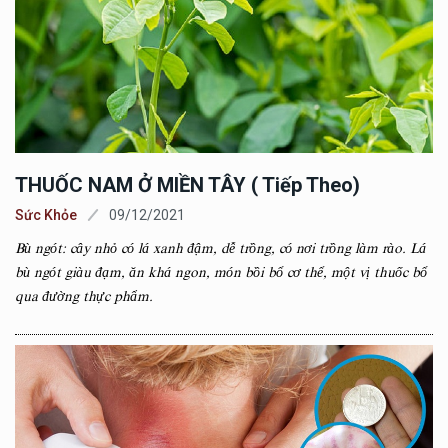
THUỐC NAM Ở MIỀN TÂY ( Tiếp Theo)
Sức Khỏe
09/12/2021
Bù ngót: cây nhỏ có lá xanh đậm, dễ trồng, có nơi trồng làm rào. Lá
bù ngót giàu đạm, ăn khá ngon, món bồi bổ cơ thể, một vị thuốc bổ
qua đường thực phẩm.