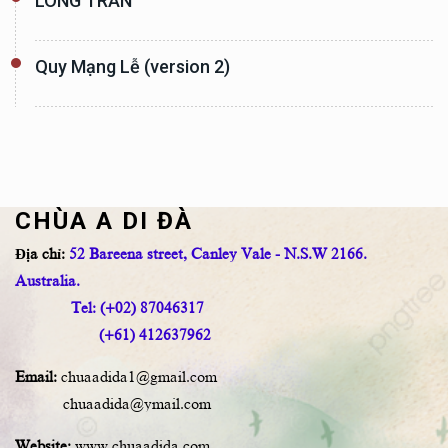
LÒNG TRẦN
Quy Mạng Lễ (version 2)
CHÙA A DI ĐÀ
Địa chỉ:
52 Bareena street, Canley Vale - N.S.W 2166.
Australia.
Tel: (+02) 87046317
(+61) 412637962
Email:
chuaadida1@gmail.com
chuaadida@ymail.com
Website:
www.chuaadida.com