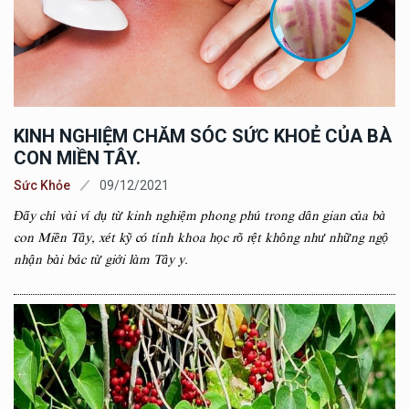
KINH NGHIỆM CHĂM SÓC SỨC KHOẺ CỦA BÀ
CON MIỀN TÂY.
Sức Khỏe
09/12/2021
Đấy chỉ vài ví dụ từ kinh nghiệm phong phú trong dân gian của bà
con Miền Tây, xét kỹ có tính khoa học rõ rệt không như những ngộ
nhận bài bác từ giới làm Tây y.