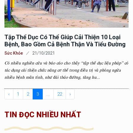
Tập Thể Dục Có Thể Giúp Cải Thiện 10 Loại
Bệnh, Bao Gồm Cả Bệnh Thận Và Tiểu Đường
Sức Khỏe
21/10/2021
Có nhiều nghiên cứu và báo cáo cho thấy “tập thể dục liệu pháp” có
tác dụng cải thiện chức năng cơ thể trong điều trị và phòng ngừa
nhiều bệnh mãn tính, như đái tháo đường, tăng hu...
‹
1
2
3
...
22
›
TIN ĐỌC NHIỀU NHẤT