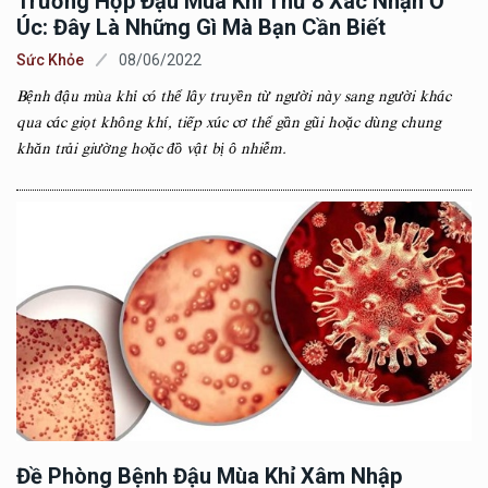
Trường Hợp Đậu Mùa Khỉ Thứ 8 Xác Nhận Ở
Úc: Đây Là Những Gì Mà Bạn Cần Biết
Sức Khỏe
08/06/2022
Bệnh đậu mùa khỉ có thể lây truyền từ người này sang người khác
qua các giọt không khí, tiếp xúc cơ thể gần gũi hoặc dùng chung
khăn trải giường hoặc đồ vật bị ô nhiễm.
Đề Phòng Bệnh Đậu Mùa Khỉ Xâm Nhập