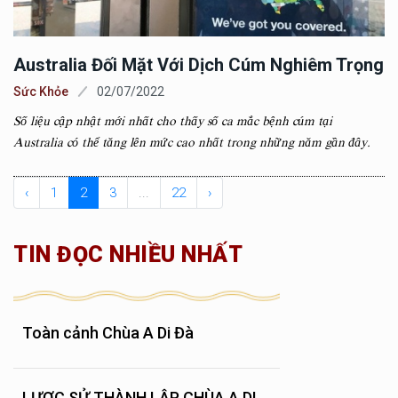
Australia Đối Mặt Với Dịch Cúm Nghiêm Trọng
Sức Khỏe
02/07/2022
Số liệu cập nhật mới nhất cho thấy số ca mắc bệnh cúm tại
Australia có thể tăng lên mức cao nhất trong những năm gần đây.
‹
1
2
3
...
22
›
TIN ĐỌC NHIỀU NHẤT
Toàn cảnh Chùa A Di Đà
LƯỢC SỬ THÀNH LẬP CHÙA A DI