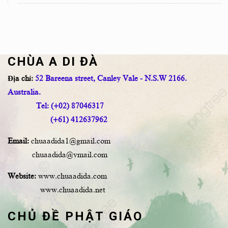
CHÙA A DI ĐÀ
Địa chỉ:
52 Bareena street, Canley Vale - N.S.W 2166.
Australia.
Tel: (+02) 87046317
(+61) 412637962
Email:
chuaadida1@gmail.com
chuaadida@ymail.com
Website:
www.chuaadida.com
www.chuaadida.net
CHỦ ĐỀ PHẬT GIÁO