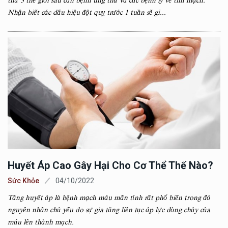
thứ 3 thế giới sau căn bệnh ung thư và các bệnh lý về tim mạch.
Nhận biết các dấu hiệu đột quỵ trước 1 tuần sẽ gi...
Huyết Áp Cao Gây Hại Cho Cơ Thể Thế Nào?
Sức Khỏe
04/10/2022
Tăng huyết áp là bệnh mạch máu mãn tính rất phổ biến trong đó
nguyên nhân chủ yếu do sự gia tăng liên tục áp lực dòng chảy của
máu lên thành mạch.