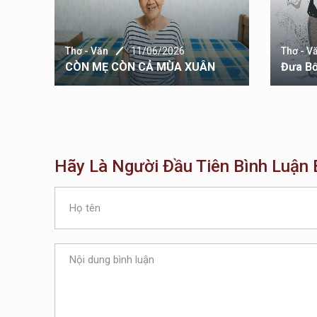
Thơ - Văn
11/06/2026
Thơ - V
CÒN MẸ CÒN CẢ MÙA XUÂN
Đưa B
Hãy Là Người Đầu Tiên Bình Luận B