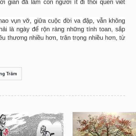
i gian đã làm con người ít đi thói quen viết
ao vụn vỡ, giữa cuộc đời va đập, vẫn không
hải là ngày để rộn ràng những tính toan, sắp
êu thương nhiều hơn, trân trọng nhiều hơn, từ
ng Trâm