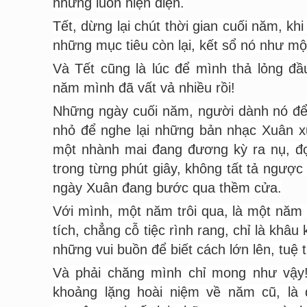
nhưng luôn hiện diện.
Tết, dừng lại chút thời gian cuối năm, k
những mục tiêu còn lại, kết sổ nó như mộ
Và Tết cũng là lúc để mình thả lỏng đầ
năm mình đã vất vả nhiều rồi!
Những ngày cuối năm, người dành nó để 
nhỏ để nghe lại những bản nhạc Xuân 
một nhành mai đang đương kỳ ra nụ, đọc
trong từng phút giây, không tất tả ngượ
ngày Xuân đang bước qua thềm cửa.
Với mình, một năm trôi qua, là một năm
tích, chẳng cỗ tiệc rình rang, chỉ là khâ
những vui buồn để biết cách lớn lên, tuệ t
Và phải chăng mình chỉ mong như vậy! 
khoảng lặng hoài niệm về năm cũ, là