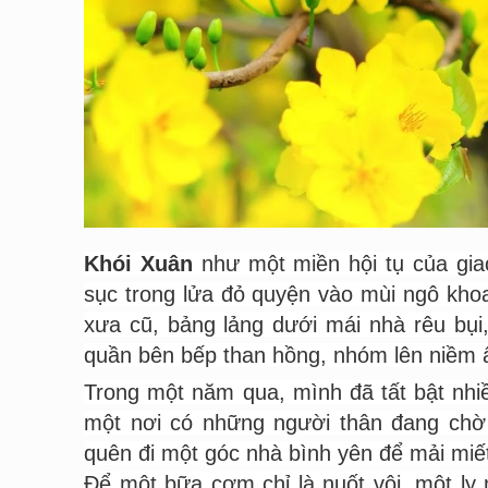
Khói Xuân
như một miền hội tụ của giao
sục trong lửa đỏ quyện vào mùi ngô kho
xưa cũ, bảng lảng dưới mái nhà rêu bụ
quần bên bếp than hồng, nhóm lên niềm 
Trong một năm qua, mình đã tất bật nhi
một nơi có những người thân đang chờ 
quên đi một góc nhà bình yên để mải miết 
Để một bữa cơm chỉ là nuốt vội, một ly 