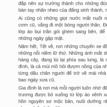
đắp nên sự trưởng thành cho những đứa 
bàn tay nhăn nheo của đấng sinh thành, m
Ai cũng có những giọt nước mắt nuốt 
cơm cũ, vắng đi một bóng người thân. Để
lớp áo bụi trần gói ghém sang bên, để
những ngày gặp mặt.
Năm hết, Tết về, nơi những chuyến xe đ
những nỗi niềm lữ thứ. Những ánh mắt d
hàng cây, đang lùi lại phía sau lưng, l
đình, là cả mùi mồ hôi đượm nồng của nh
từng dấu chân người để trở về mái nhà
bao ngày xưa cũ.
Gia đình là nơi mà mỗi người luôn nhớ đế
trương được bỏ xuống từ lớp áo xênh x
hồn nguyên sơ mộc bản, nuôi dưỡng nh