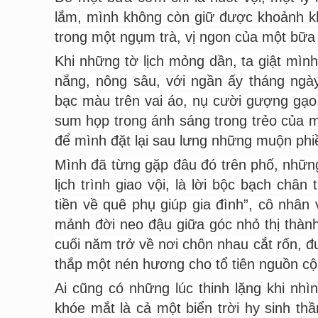
lắm, mình không còn giữ được khoảnh k
trong một ngụm trà, vị ngon của một bữ
Khi những tờ lịch mỏng dần, ta giật mìn
nắng, nông sâu, với ngần ấy tháng ngà
bạc màu trên vai áo, nụ cười gượng gạo
sum họp trong ánh sáng trong trẻo của m
để mình đặt lại sau lưng những muộn ph
Mình đã từng gặp đâu đó trên phố, nhữn
lịch trình giao vội, là lời bộc bạch châ
tiền về quê phụ giúp gia đình”, cô nhân
mảnh đời neo đậu giữa góc nhỏ thị thàn
cuối năm trở về nơi chôn nhau cắt rốn, 
thắp một nén hương cho tổ tiên nguồn cội
Ai cũng có những lúc thinh lặng khi nh
khóe mắt là cả một biển trời hy sinh t