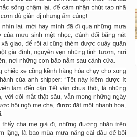
hắc sống chậm lại, để cảm nhận chút tao nhã
a cơm dù giản dị nhưng ấm cúng!
h nhìn lại, mới hay mình đã đi qua những mưa
y của mưu sinh mệt nhọc, đánh đổi bằng nét
 xã giao, để rồi ai cũng thèm được quây quần
ột gia đình, nguyên vẹn những tinh tươm, nơi
iền, nơi những cơn bão nằm sau cánh cửa.
g chiếc xe cồng kềnh hàng hóa chạy cho xong
n thành của anh shipper: “Tết này kiếm được ít
 viên làm đến cận Tết vẫn chưa thôi, là những
h, với đôi mắt thật sâu, vẫn mong những ngày
được hội ngộ mẹ cha, được đặt một nhành hoa,
.
ìn thấy cha mẹ già đi, những đường nhăn trên
hầm lặng, là bao mùa mưa nắng dãi dầu để bồi