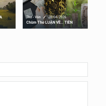
ỦA
Thơ - Văn
28/04/2026
Thơ 
Chùm Thơ LUẬN VỀ... TIỀN
PHỐ