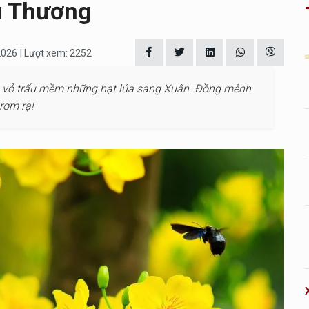
u Thương
2026
| Lượt xem: 2252
ớp vỏ trấu mềm những hạt lúa sang Xuân. Đồng mênh
rơm rạ!