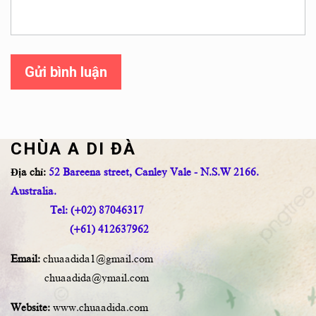
Gửi bình luận
CHÙA A DI ĐÀ
Địa chỉ:
52 Bareena street, Canley Vale - N.S.W 2166.
Australia.
Tel: (+02) 87046317
(+61) 412637962
Email:
chuaadida1@gmail.com
chuaadida@ymail.com
Website:
www.chuaadida.com