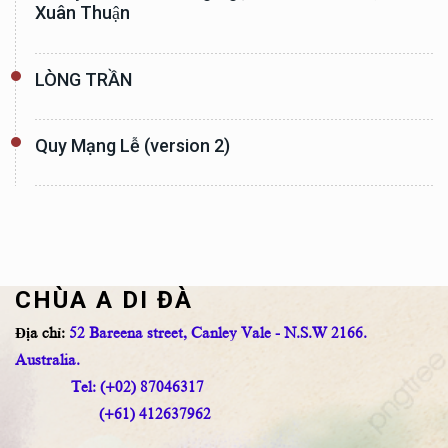
Xuân Thuận
LÒNG TRẦN
Quy Mạng Lễ (version 2)
CHÙA A DI ĐÀ
Địa chỉ:
52 Bareena street, Canley Vale - N.S.W 2166.
Australia.
Tel: (+02) 87046317
(+61) 412637962