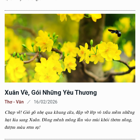
Xuân Về, Gói Những Yêu Thương
Thơ - Văn
16/02/2026
Chạp về! Gió gõ nhẹ qua khung cửa, đập vỡ lớp vỏ trấu mềm những
hạt lúa sang Xuân. Đồng mênh mông lẫn vào mùi khói thơm nồng,
đượm màu rơm rạ!