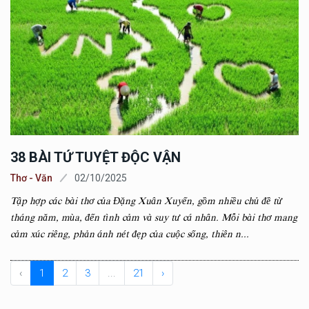
38 BÀI TỨ TUYỆT ĐỘC VẬN
Thơ - Văn
02/10/2025
Tập hợp các bài thơ của Đặng Xuân Xuyến, gồm nhiều chủ đề từ
tháng năm, mùa, đến tình cảm và suy tư cá nhân. Mỗi bài thơ mang
cảm xúc riêng, phản ánh nét đẹp của cuộc sống, thiên n...
‹
1
2
3
...
21
›