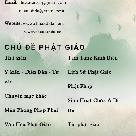
Email:
chuaadida1@gmail.com
chuaadida@ymail.com
Website:
www.chuaadida.com
www.chuaadida.net
CHỦ ĐỀ PHẬT GIÁO
Thư giãn
Tam Tạng Kinh Điển
Ý kiến - Diễn Đàn - Tư
Lịch Sử Phật Giáo
vấn
Phật Pháp
Chuyên mục khác
Sinh Hoạt Chùa A Di
Môn Phong Pháp Phái
Đà
Văn Hóa Phật Giáo
Tin phật giáo