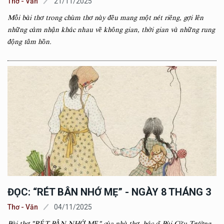
Thơ - Văn
21/11/2025
Mỗi bài thơ trong chùm thơ này đều mang một nét riêng, gợi lên
những cảm nhận khác nhau về không gian, thời gian và những rung
động tâm hồn.
ĐỌC: “RÉT BÂN NHỚ MẸ” - NGÀY 8 THÁNG 3
Thơ - Văn
04/11/2025
Bài thơ "RÉT BÂN NHỚ MẸ" của nhà thơ, bác sĩ Bùi Cửu Trường