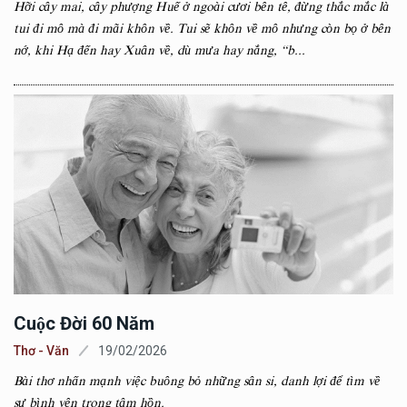
Hỡi cây mai, cây phượng Huế ở ngoài cươi bên tê, đừng thắc mắc là
tui đi mô mà đi mãi khôn về. Tui sẽ khôn về mô nhưng còn bọ ở bên
nớ, khi Hạ đến hay Xuân về, dù mưa hay nắng, “b...
Cuộc Đời 60 Năm
Thơ - Văn
19/02/2026
Bài thơ nhấn mạnh việc buông bỏ những sân si, danh lợi để tìm về
sự bình yên trong tâm hồn.