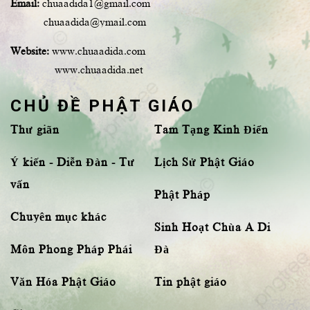
Email:
chuaadida1@gmail.com
chuaadida@ymail.com
Website:
www.chuaadida.com
www.chuaadida.net
CHỦ ĐỀ PHẬT GIÁO
Thư giãn
Tam Tạng Kinh Điển
Ý kiến - Diễn Đàn - Tư
Lịch Sử Phật Giáo
vấn
Phật Pháp
Chuyên mục khác
Sinh Hoạt Chùa A Di
Môn Phong Pháp Phái
Đà
Văn Hóa Phật Giáo
Tin phật giáo