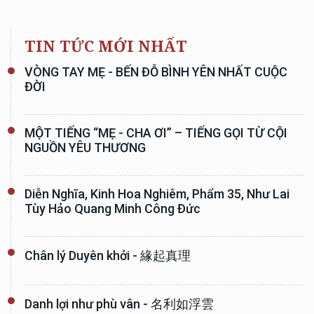
TIN TỨC MỚI NHẤT
VÒNG TAY MẸ - BẾN ĐỖ BÌNH YÊN NHẤT CUỘC
ĐỜI
MỘT TIẾNG “MẸ - CHA ƠI” – TIẾNG GỌI TỪ CỘI
NGUỒN YÊU THƯƠNG
Diễn Nghĩa, Kinh Hoa Nghiêm, Phẩm 35, Như Lai
Tùy Hảo Quang Minh Công Đức
Chân lý Duyên khởi - 緣起真理
Danh lợi như phù vân - 名利如浮雲