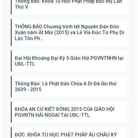
Thông báo: Khóa Tu Học Phật Pháp Bắc Mỹ Lần
Thứ V
THÔNG BÁO Chương trình tết Nguyên Đán Đón
Xuân năm Ất Mùi (2015) và Lễ Vía Đức Từ Phụ Di
Lặc Tôn Ph...
Đại Hội Khoáng Đại Kỳ 5 Giáo Hội PGVNTNHN tại
UĐL-TTL
Thông Báo: Lễ Phật Đản Chùa A Di Đà lần thứ
2639 - 2015
KHÓA AN CƯ KIẾT ĐÔNG 2015 CỦA GIÁO HỘI
PGVNTN HẢI NGOẠI TẠI UĐL-TTL
ĐỨC: KHÓA TU HỌC PHẬT PHÁP ÂU CHÂU KỲ