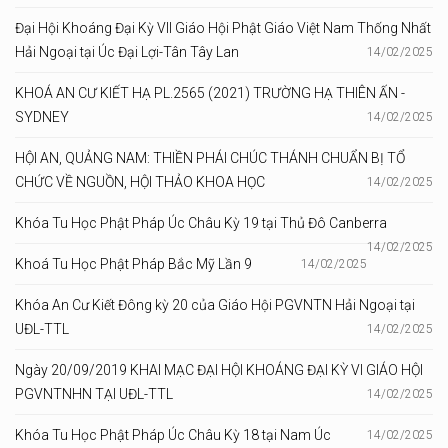
Đại Hội Khoáng Đại Kỳ VII Giáo Hội Phật Giáo Việt Nam Thống Nhất
Hải Ngoại tại Úc Đại Lợi-Tân Tây Lan
14/02/2025
KHOÁ AN CƯ KIẾT HẠ PL.2565 (2021) TRƯỜNG HẠ THIÊN ẤN -
SYDNEY
14/02/2025
HỘI AN, QUẢNG NAM: THIỀN PHÁI CHÚC THÁNH CHUẨN BỊ TỔ
CHỨC VỀ NGUỒN, HỘI THẢO KHOA HỌC
14/02/2025
Khóa Tu Học Phật Pháp Úc Châu Kỳ 19 tại Thủ Đô Canberra
14/02/2025
Khoá Tu Học Phật Pháp Bắc Mỹ Lần 9
14/02/2025
Khóa An Cư Kiết Đông kỳ 20 của Giáo Hội PGVNTN Hải Ngoại tại
UĐL-TTL
14/02/2025
Ngày 20/09/2019 KHAI MẠC ĐẠI HỘI KHOÁNG ĐẠI KỲ VI GIÁO HỘI
PGVNTNHN TẠI UĐL-TTL
14/02/2025
Khóa Tu Học Phật Pháp Úc Châu Kỳ 18 tại Nam Úc
14/02/2025