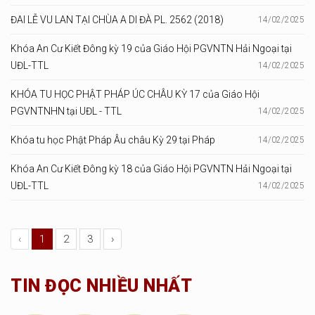
ĐAI LỄ VU LAN TẠI CHÙA A DI ĐÀ PL. 2562 (2018)
14/02/2025
Khóa An Cư Kiết Đông kỳ 19 của Giáo Hội PGVNTN Hải Ngoại tại
UĐL-TTL
14/02/2025
KHÓA TU HỌC PHẬT PHÁP ÚC CHÂU KỲ 17 của Giáo Hội
PGVNTNHN tại UĐL - TTL
14/02/2025
Khóa tu học Phật Pháp Âu châu Kỳ 29 tại Pháp
14/02/2025
Khóa An Cư Kiết Đông kỳ 18 của Giáo Hội PGVNTN Hải Ngoại tại
UĐL-TTL
14/02/2025
‹
1
2
3
›
TIN ĐỌC NHIỀU NHẤT