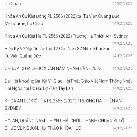
Úc Châu
14/02/2025
Khóa An Cư Kiết Đông PL 2566 (2022) tại Tu Viện Quảng Đức,
Melbourne, Úc Châu
14/02/2025
Khoá An Cư Kiết Hạ PL.2566 (2022) Trường Hạ Thiên Ấn - Sydney
14/02/2025
Hiệp Kỵ Về Nguồn lần thứ 12 Chu Niên 32 Năm Khai Sơn
Tu Viện Quảng Đức
14/02/2025
CHÙA A DI ĐÀ CHÚC XUÂN NĂM NHÂM DẦN - 2022
14/02/2025
Đại Hội Khoáng Đại Kỳ VII Giáo Hội Phật Giáo Việt Nam Thống Nhất
Hải Ngoại tại Úc Đại Lợi-Tân Tây Lan
14/02/2025
KHOÁ AN CƯ KIẾT HẠ PL.2565 (2021) TRƯỜNG HẠ THIÊN ẤN -
SYDNEY
14/02/2025
HỘI AN, QUẢNG NAM: THIỀN PHÁI CHÚC THÁNH CHUẨN BỊ TỔ
CHỨC VỀ NGUỒN, HỘI THẢO KHOA HỌC
14/02/2025