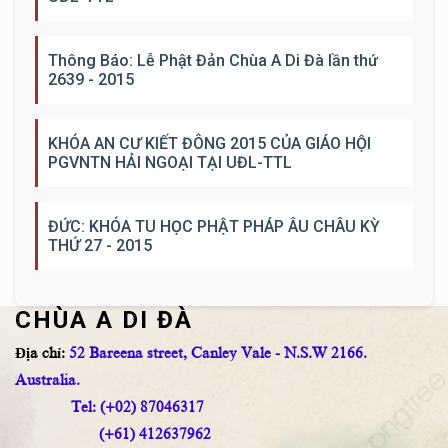
Thông Báo: Lễ Phật Đản Chùa A Di Đà lần thứ
2639 - 2015
KHÓA AN CƯ KIẾT ĐÔNG 2015 CỦA GIÁO HỘI
PGVNTN HẢI NGOẠI TẠI UĐL-TTL
ĐỨC: KHÓA TU HỌC PHẬT PHÁP ÂU CHÂU KỲ
THỨ 27 - 2015
CHÙA A DI ĐÀ
Địa chỉ:
52 Bareena street, Canley Vale - N.S.W 2166.
Australia.
Tel: (+02) 87046317
(+61) 412637962