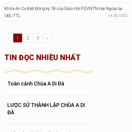
Khóa An Cư Kiết Đông kỳ 18 của Giáo Hội PGVNTN Hải Ngoại tại
UĐL-TTL
14/02/2025
‹
1
2
3
›
TIN ĐỌC NHIỀU NHẤT
Toàn cảnh Chùa A Di Đà
LƯỢC SỬ THÀNH LẬP CHÙA A DI
ĐÀ