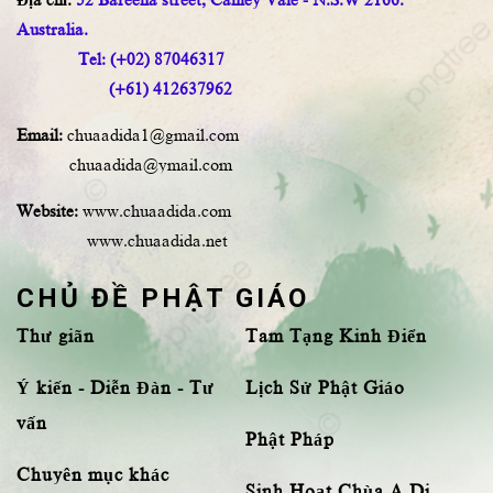
Australia.
Tel: (+02) 87046317
(+61) 412637962
Email:
chuaadida1@gmail.com
chuaadida@ymail.com
Website:
www.chuaadida.com
www.chuaadida.net
CHỦ ĐỀ PHẬT GIÁO
Thư giãn
Tam Tạng Kinh Điển
Ý kiến - Diễn Đàn - Tư
Lịch Sử Phật Giáo
vấn
Phật Pháp
Chuyên mục khác
Sinh Hoạt Chùa A Di