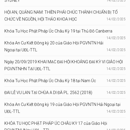
SYDNEY
14/02/2025
HỘI AN, QUẢNG NAM: THIỀN PHÁI CHÚC THÁNH CHUẨN BỊ TỔ
CHỨC VỀ NGUỒN, HỘI THẢO KHOA HỌC
14/02/2025
Khóa Tu Học Phật Pháp Úc Châu Kỳ 19 tại Thủ Đô Canberra
14/02/2025
Khóa An Cư Kiết Đông kỳ 20 của Giáo Hội PGVNTN Hải
Ngoại tại UĐL-TTL
14/02/2025
Ngày 20/09/2019 KHAI MẠC ĐẠI HỘI KHOÁNG ĐẠI KỲ VI GIÁO HỘI
PGVNTNHN TẠI UĐL-TTL
14/02/2025
Khóa Tu Học Phật Pháp Úc Châu Kỳ 18 tại Nam Úc
14/02/2025
ĐAI LỄ VU LAN TẠI CHÙA A DI ĐÀ PL. 2562 (2018)
14/02/2025
Khóa An Cư Kiết Đông kỳ 19 của Giáo Hội PGVNTN Hải Ngoại tại
UĐL-TTL
14/02/2025
KHÓA TU HỌC PHẬT PHÁP ÚC CHÂU KỲ 17 của Giáo Hội