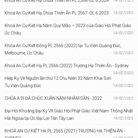
Khoá An Cư Kiết Hạ Chùa Thiên Ấn PL 2568 -DL 6.2024
14/02/2025
Khoá An Cư Kiết Hạ Chùa Thiên Ấn PL 2567 -DL 6.2023
14/02/2025
Khoá An Cư Kiết Hạ Năm Quý Mão – 2023 của Giáo Hội Phật Giáo
Úc Châu
14/02/2025
Khóa An Cư Kiết Đông PL 2566 (2022) tại Tu Viện Quảng Đức,
Melbourne, Úc Châu
14/02/2025
Khoá An Cư Kiết Hạ PL.2566 (2022) Trường Hạ Thiên Ấn - Sydney
14/02/2025
Hiệp Kỵ Về Nguồn lần thứ 12 Chu Niên 32 Năm Khai Sơn
Tu Viện Quảng Đức
14/02/2025
CHÙA A DI ĐÀ CHÚC XUÂN NĂM NHÂM DẦN - 2022
14/02/2025
Đại Hội Khoáng Đại Kỳ VII Giáo Hội Phật Giáo Việt Nam Thống Nhất
Hải Ngoại tại Úc Đại Lợi-Tân Tây Lan
14/02/2025
KHOÁ AN CƯ KIẾT HẠ PL.2565 (2021) TRƯỜNG HẠ THIÊN ẤN -