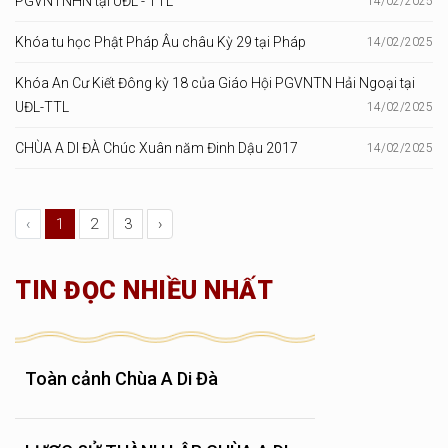
PGVNTNHN tại UĐL - TTL
14/02/2025
Khóa tu học Phật Pháp Âu châu Kỳ 29 tại Pháp
14/02/2025
Khóa An Cư Kiết Đông kỳ 18 của Giáo Hội PGVNTN Hải Ngoại tại
UĐL-TTL
14/02/2025
CHÙA A DI ĐÀ Chúc Xuân năm Đinh Dậu 2017
14/02/2025
‹
1
2
3
›
TIN ĐỌC NHIỀU NHẤT
Toàn cảnh Chùa A Di Đà