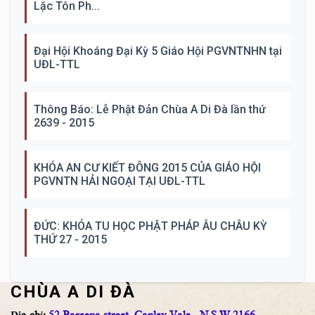
Lặc Tôn Ph...
Đại Hội Khoáng Đại Kỳ 5 Giáo Hội PGVNTNHN tại
UĐL-TTL
Thông Báo: Lễ Phật Đản Chùa A Di Đà lần thứ
2639 - 2015
KHÓA AN CƯ KIẾT ĐÔNG 2015 CỦA GIÁO HỘI
PGVNTN HẢI NGOẠI TẠI UĐL-TTL
ĐỨC: KHÓA TU HỌC PHẬT PHÁP ÂU CHÂU KỲ
THỨ 27 - 2015
CHÙA A DI ĐÀ
Địa chỉ:
52 Bareena street, Canley Vale - N.S.W 2166.