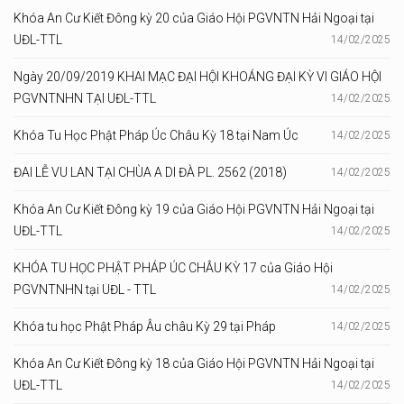
Khóa An Cư Kiết Đông kỳ 20 của Giáo Hội PGVNTN Hải Ngoại tại
UĐL-TTL
14/02/2025
Ngày 20/09/2019 KHAI MẠC ĐẠI HỘI KHOÁNG ĐẠI KỲ VI GIÁO HỘI
PGVNTNHN TẠI UĐL-TTL
14/02/2025
Khóa Tu Học Phật Pháp Úc Châu Kỳ 18 tại Nam Úc
14/02/2025
ĐAI LỄ VU LAN TẠI CHÙA A DI ĐÀ PL. 2562 (2018)
14/02/2025
Khóa An Cư Kiết Đông kỳ 19 của Giáo Hội PGVNTN Hải Ngoại tại
UĐL-TTL
14/02/2025
KHÓA TU HỌC PHẬT PHÁP ÚC CHÂU KỲ 17 của Giáo Hội
PGVNTNHN tại UĐL - TTL
14/02/2025
Khóa tu học Phật Pháp Âu châu Kỳ 29 tại Pháp
14/02/2025
Khóa An Cư Kiết Đông kỳ 18 của Giáo Hội PGVNTN Hải Ngoại tại
UĐL-TTL
14/02/2025