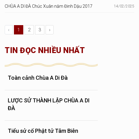
CHÙA A DI ĐÀ Chúc Xuân năm Đinh Dậu 2017
14/02/2025
‹
1
2
3
›
TIN ĐỌC NHIỀU NHẤT
Toàn cảnh Chùa A Di Đà
LƯỢC SỬ THÀNH LẬP CHÙA A DI
ĐÀ
Tiểu sử cố Phật tử Tâm Biên