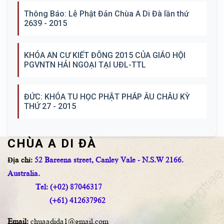
Thông Báo: Lễ Phật Đản Chùa A Di Đà lần thứ
2639 - 2015
KHÓA AN CƯ KIẾT ĐÔNG 2015 CỦA GIÁO HỘI
PGVNTN HẢI NGOẠI TẠI UĐL-TTL
ĐỨC: KHÓA TU HỌC PHẬT PHÁP ÂU CHÂU KỲ
THỨ 27 - 2015
CHÙA A DI ĐÀ
Địa chỉ:
52 Bareena street, Canley Vale - N.S.W 2166.
Australia.
Tel: (+02) 87046317
(+61) 412637962
Email:
chuaadida1@gmail.com