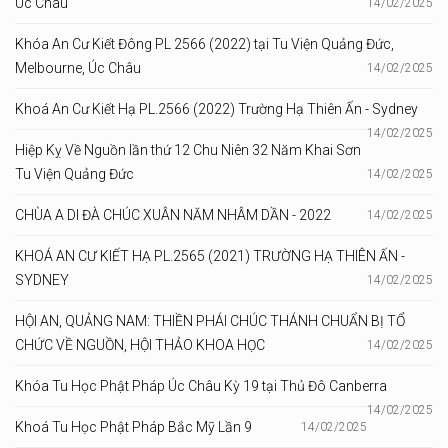
Úc Châu
14/02/2025
Khóa An Cư Kiết Đông PL 2566 (2022) tại Tu Viện Quảng Đức,
Melbourne, Úc Châu
14/02/2025
Khoá An Cư Kiết Hạ PL.2566 (2022) Trường Hạ Thiên Ấn - Sydney
14/02/2025
Hiệp Kỵ Về Nguồn lần thứ 12 Chu Niên 32 Năm Khai Sơn
Tu Viện Quảng Đức
14/02/2025
CHÙA A DI ĐÀ CHÚC XUÂN NĂM NHÂM DẦN - 2022
14/02/2025
KHOÁ AN CƯ KIẾT HẠ PL.2565 (2021) TRƯỜNG HẠ THIÊN ẤN -
SYDNEY
14/02/2025
HỘI AN, QUẢNG NAM: THIỀN PHÁI CHÚC THÁNH CHUẨN BỊ TỔ
CHỨC VỀ NGUỒN, HỘI THẢO KHOA HỌC
14/02/2025
Khóa Tu Học Phật Pháp Úc Châu Kỳ 19 tại Thủ Đô Canberra
14/02/2025
Khoá Tu Học Phật Pháp Bắc Mỹ Lần 9
14/02/2025