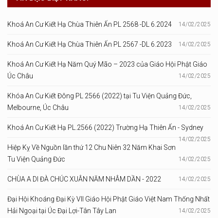
Khoá An Cư Kiết Hạ Chùa Thiên Ấn PL 2568 -DL 6.2024
14/02/2025
Khoá An Cư Kiết Hạ Chùa Thiên Ấn PL 2567 -DL 6.2023
14/02/2025
Khoá An Cư Kiết Hạ Năm Quý Mão – 2023 của Giáo Hội Phật Giáo
Úc Châu
14/02/2025
Khóa An Cư Kiết Đông PL 2566 (2022) tại Tu Viện Quảng Đức,
Melbourne, Úc Châu
14/02/2025
Khoá An Cư Kiết Hạ PL.2566 (2022) Trường Hạ Thiên Ấn - Sydney
14/02/2025
Hiệp Kỵ Về Nguồn lần thứ 12 Chu Niên 32 Năm Khai Sơn
Tu Viện Quảng Đức
14/02/2025
CHÙA A DI ĐÀ CHÚC XUÂN NĂM NHÂM DẦN - 2022
14/02/2025
Đại Hội Khoáng Đại Kỳ VII Giáo Hội Phật Giáo Việt Nam Thống Nhất
Hải Ngoại tại Úc Đại Lợi-Tân Tây Lan
14/02/2025