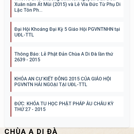
Xuân năm Ất Mùi (2015) và Lễ Vía Đức Từ Phụ Di
Lặc Tôn Ph...
Đại Hội Khoáng Đại Kỳ 5 Giáo Hội PGVNTNHN tại
UĐL-TTL
Thông Báo: Lễ Phật Đản Chùa A Di Đà lần thứ
2639 - 2015
KHÓA AN CƯ KIẾT ĐÔNG 2015 CỦA GIÁO HỘI
PGVNTN HẢI NGOẠI TẠI UĐL-TTL
ĐỨC: KHÓA TU HỌC PHẬT PHÁP ÂU CHÂU KỲ
THỨ 27 - 2015
CHÙA A DI ĐÀ