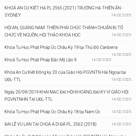
KHOÁ AN CƯ KIẾT HẠ PL.2565 (2021) TRƯỜNG HẠ THIÊN ẤN -
SYDNEY
14/02/2025
HỘI AN, QUẢNG NAM: THIỀN PHÁI CHÚC THÁNH CHUẨN BỊ TỔ
CHỨC VỀ NGUỒN, HỘI THẢO KHOA HỌC
14/02/2025
Khóa Tu Học Phật Pháp Úc Châu Kỳ 19 tại Thủ Đô Canberra
14/02/2025
Khoá Tu Học Phật Pháp Bắc Mỹ Lần 9
14/02/2025
Khóa An Cư Kiết Đông kỳ 20 của Giáo Hội PGVNTN Hải Ngoại tại
UĐL-TTL
14/02/2025
Ngày 20/09/2019 KHAI MẠC ĐẠI HỘI KHOÁNG ĐẠI KỲ VI GIÁO HỘI
PGVNTNHN TẠI UĐL-TTL
14/02/2025
Khóa Tu Học Phật Pháp Úc Châu Kỳ 18 tại Nam Úc
14/02/2025
ĐAI LỄ VU LAN TẠI CHÙA A DI ĐÀ PL. 2562 (2018)
14/02/2025