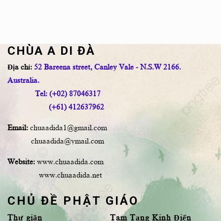
CHÙA A DI ĐÀ
Địa chỉ:
52 Bareena street, Canley Vale - N.S.W 2166.
Australia.
Tel: (+02) 87046317
(+61) 412637962
Email:
chuaadida1@gmail.com
chuaadida@ymail.com
Website:
www.chuaadida.com
www.chuaadida.net
CHỦ ĐỀ PHẬT GIÁO
Thư giãn
Tam Tạng Kinh Điển