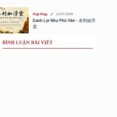
22/07/2026
Phật Pháp
Danh Lợi Như Phù Vân - 名利如浮
雲
BÌNH LUẬN BÀI VIẾT