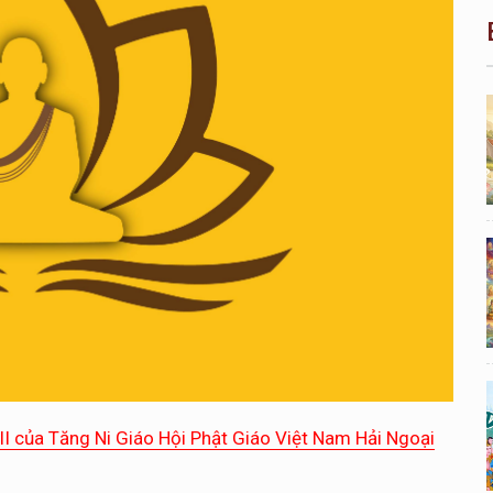
II của Tăng Ni Giáo Hội Phật Giáo Việt Nam Hải Ngoại