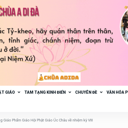
ẬT GIÁO
TAM TẠNG KINH ĐIỂN
CHUYÊN ĐỀ
VĂN HÓA 
g Giáo Phẩm Giáo Hội Phật Giáo Úc Châu về nhiệm kỳ VIII