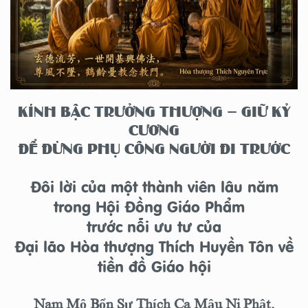
KÍNH BẬC TRƯỞNG THƯỢNG – GIỮ KỶ
CƯƠNG
ĐỂ ĐỪNG PHỤ CÔNG NGƯỜI ĐI TRƯỚC
Đôi lời của một thành viên lâu năm
trong Hội Đồng Giáo Phẩm
trước nỗi ưu tư của
Đại lão Hòa thượng Thích Huyền Tôn về
tiền đồ Giáo hội
Nam Mô Bổn Sư Thích Ca Mâu Ni Phật.