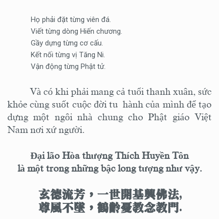
Họ phải đặt từng viên đá.
Viết từng dòng Hiến chương.
Gầy dựng từng cơ cấu.
Kết nối từng vị Tăng Ni.
Vận động từng Phật tử.
Và có khi phải mang cả tuổi thanh xuân, sức
khỏe cùng
suốt cuộc
đời tu
hành
của mình để tạo
dựng một ngôi nhà chung cho Phật giáo Việt
Nam nơi xứ người.
Đại lão Hòa thượng Thích Huyền Tôn
là một trong những bậc long tượng như vậy.
玄德流芳，一世開基興佛法
,
尊風不墜，鶴齡憂教念教門
.