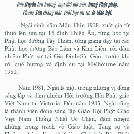
Đức
Huyền
lưu hương, một đời mở nền,
hưng Phật pháp
,
Phong
Tôn
chẳng mất, tuổi hạc ưu tư,
lo Giáo hội.
Ngài sinh năm Mậu Thìn 1928, xuất gia từ
thuở lên sáu tại Tổ đình Thiên Ấn, từng học tại
Phật học đường Tây Thiên, từng giảng dạy tại các
Phật học đường Bảo Lâm và Kim Liên, rồi đảm
nhiệm Phật sự tại Gia Định
-Sài Gòn,
trước khi
rời quê hương và định cư tại Melbourne năm
1980.
Năm 1981, Ngài là một trong những vị đồng
sáng lập và đảm nhiệm Hội trưởng Hội Phật giáo
Việt Nam tại Victoria. Đến năm 1983, Ngài cũng
là thành viên đồng sáng lập Giáo Hội Phật Giáo
Việt Nam Thống Nhất Úc Châu, đảm nhiệm
những trọng trách về Giáo luật, Tăng sự và