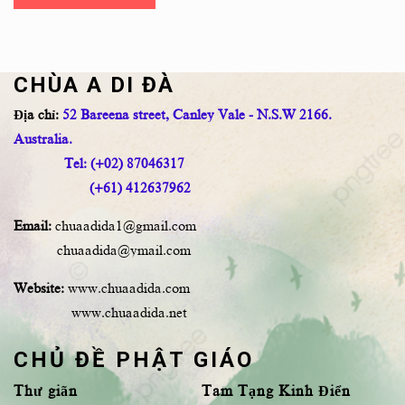
CHÙA A DI ĐÀ
Địa chỉ:
52 Bareena street, Canley Vale - N.S.W 2166.
Australia.
Tel: (+02) 87046317
(+61) 412637962
Email:
chuaadida1@gmail.com
chuaadida@ymail.com
Website:
www.chuaadida.com
www.chuaadida.net
CHỦ ĐỀ PHẬT GIÁO
Thư giãn
Tam Tạng Kinh Điển