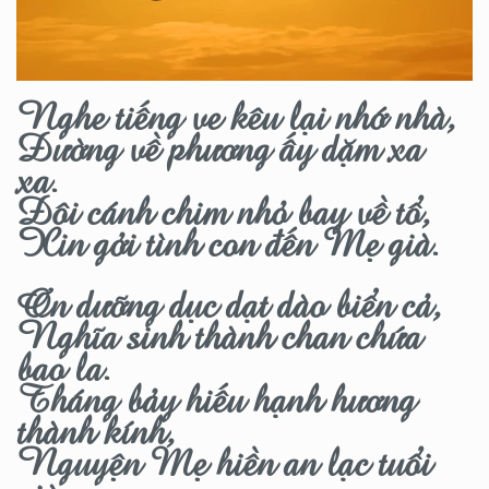
Nghe tiếng ve kêu lại nhớ nhà,
Đường về phương ấy dặm xa
xa.
Đôi cánh chim nhỏ bay về tổ,
Xin gởi tình con đến Mẹ già.
Ơn dưỡng dục dạt dào biển cả,
Nghĩa sinh thành chan chứa
bao la.
Tháng bảy hiếu hạnh hương
thành kính,
Nguyện Mẹ hiền an lạc tuổi