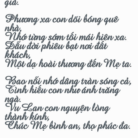
già.
Phương xa con dõi bóng quê
nhà,
Nhớ từng sớm tối mái hiên xa.
Dẫu đời phiêu bạt nơi đất
khách,
Một dạ hoài thương đến Mẹ ta.
Bao nỗi nhớ dâng tràn sóng cả,
Tình hiếu con như ánh trăng
ngà.
Vu Lan con nguyện lòng
thành kính,
Chúc Mẹ bình an, thọ phúc đa.