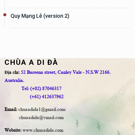
Quy Mạng Lễ (version 2)
CHÙA A DI ĐÀ
Địa chỉ:
52 Bareena street, Canley Vale - N.S.W 2166.
Australia.
Tel: (+02) 87046317
(+61) 412637962
Email:
chuaadida1@gmail.com
chuaadida@ymail.com
Website:
www.chuaadida.com