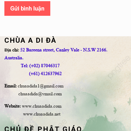
Gửi bình luận
CHÙA A DI ĐÀ
Địa chỉ:
52 Bareena street, Canley Vale - N.S.W 2166.
Australia.
Tel: (+02) 87046317
(+61) 412637962
Email:
chuaadida1@gmail.com
chuaadida@ymail.com
Website:
www.chuaadida.com
www.chuaadida.net
CHỦ ĐỀ PHẬT GIÁO