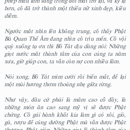
phép màu làm sáng trong đôi mắt trở lại, và kỳ lạ
hơn, cô đã trở thành một thiếu nữ xinh đẹp, kiều
diễm.
Ngước mắt nhìn lên không trung, cô thấy Phật
Bà Quan Thế Âm đang nhìn cô trìu mến. Cô vội
quỳ xuống tạ ơn thì Bồ Tát dịu dàng nói: Những
giọt nước mắt thành tâm của con cúng ta năm
xưa, giờ giúp con, ta vẫn còn nợ con nhiều lắm.
Nói xong, Bồ Tát mỉm cười rồi biến mất, để lại
một mùi hương thơm thoảng nhẹ giữa rừng.
Như vậy, đâu cứ phải là mâm cao cỗ đầy, là
những món ăn cao sang mỹ vị sẽ được Phật
chứng. Cô gái hành khất kia làm gì có xôi, giò,
gà, rượu để cúng dường Phật mà vẫn được Phật
thương, Phật giúp. Những giọt lệ thành tâm của