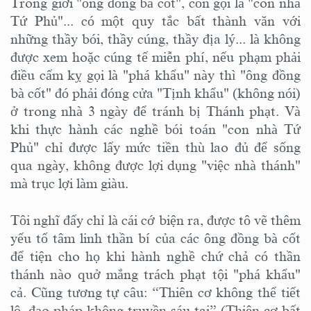
Trong giới "ông đồng bà cốt", còn gọi là "con nhà
Tứ Phủ"... có một quy tắc bất thành văn với
những thầy bói, thầy cúng, thầy địa lý... là không
được xem hoặc cúng tế miễn phí, nếu phạm phải
điều cấm kỵ gọi là "phá khẩu" này thì "ông đồng
bà cốt" đó phải đóng cửa "Tịnh khẩu" (không nói)
ở trong nhà 3 ngày để tránh bị Thánh phạt. Và
khi thực hành các nghề bói toán "con nhà Tứ
Phủ" chỉ được lấy mức tiền thù lao đủ để sống
qua ngày, không được lợi dụng "việc nhà thánh"
mà trục lợi làm giàu.
Tôi nghĩ đấy chỉ là cái cớ biện ra, được tô vẽ thêm
yếu tố tâm linh thần bí của các ông đồng bà cốt
để tiện cho họ khi hành nghề chứ chả có thần
thánh nào quở mắng trách phạt tội "phá khẩu"
cả. Cũng tương tự câu: “Thiên cơ không thể tiết
lộ, đạo pháp không truyền sáu tai” (Thiên cơ bất