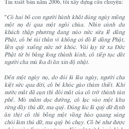
Tin xuất bản năm 2006, tôi xây dựng câu chuyện:
"
Có hai bố con người hành khất đúng ngày mồng
một nọ đi qua một ngôi chùa. Nhìn cảnh du
khách thập phương đang náo nức sửa lễ dâng
Phật, cô bé tủi thân vì không có đồ lễ dâng Phật,
liền quỳ xuống nức nở khóc. Vái lạy từ xa Đức
Phật từ bi bằng lòng thành kính, cô tiếp tục dắt
người cha mù lòa đi ăn xin độ nhật.
Đến một ngày nọ, do đói lả lâu ngày, người cha
kiệt sức qua đời, cô bé khóc gào thảm thiết. Khi
nước mắt đã cạn thì đôi mắt của cô trở thành tàn
phế. Mò mẫm dọc đường, cô lạc vào một khu
rừng đầy thú dữ, ma quỷ. Đúng lúc lũ quỷ dữ định
ăn thịt cô thì bỗng một vầng hào quang sáng
chói làm thú dữ, ma quỷ bỏ chạy. Cô bé như được