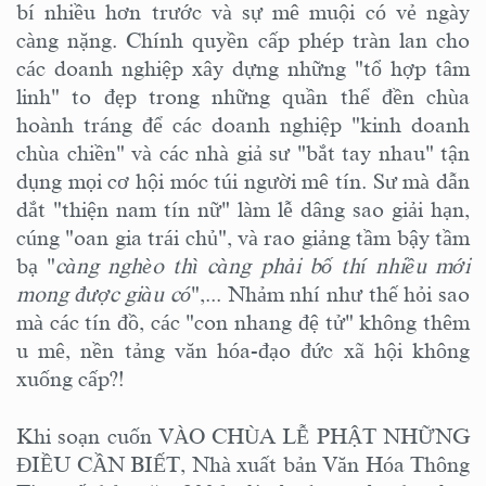
bí nhiều hơn trước và sự mê muội có vẻ ngày
càng nặng. Chính quyền cấp phép tràn lan cho
các doanh nghiệp xây dựng những "tổ hợp tâm
linh" to đẹp trong những quần thể đền chùa
hoành tráng để các doanh nghiệp "kinh doanh
chùa chiền" và các nhà giả sư "bắt tay nhau" tận
dụng mọi cơ hội móc túi người mê tín. Sư mà dẫn
dắt "thiện nam tín nữ" làm lễ dâng sao giải hạn,
cúng "oan gia trái chủ", và rao giảng tầm bậy tầm
bạ "
càng nghèo thì càng phải bố thí nhiều mới
mong được giàu có
",... Nhảm nhí như thế hỏi sao
mà các tín đồ, các "con nhang đệ tử" không thêm
u mê, nền tảng văn hóa-đạo đức xã hội không
xuống cấp?!
Khi soạn cuốn VÀO CHÙA LỄ PHẬT NHỮNG
ĐIỀU CẦN BIẾT, Nhà xuất bản Văn Hóa Thông