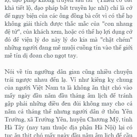
khả tiết lộ, đạo pháp bất truyền lục nhĩ) chỉ là cớ
để ngụy biện của các ông đồng bà cốt vì có thể họ
không giải thích được thắc mắc của "con nhang
đệ tử", của khách xem, hoặc có thể họ lợi dụng cớ
đó để viện lý do này lý do kia mà "chặt chém"
những người đang mê muội cuồng tín vào thế giới
mê tín dị đoan cho ngọt tay.
Nói về tín ngưỡng dân gian cũng nhiều chuyện
trái ngược nhau đến lạ. Ví như kiêng kỵ chung
của người Việt Nam ta là không ăn thịt chó vào
mấy ngày đầu năm đầu tháng âm lịch để tránh
gặp phải những điều đen đủi không may cho cả
năm cả tháng thế nhưng người dân ở thôn Yên
Trường, xã Trường Yên, huyện Chương Mỹ, tỉnh
Hà Tây (nay tạm thuộc địa phận Hà Nội) lại có
tục ăn thịt chó mấy ngày đầu năm âm lịch để cầu