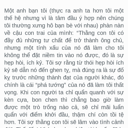
Một anh bạn tôi (thực ra anh ta hơn tôi một
thế hệ nhưng vì là tâm đầu ý hợp nên chúng
tôi thường xưng hô bạn bè với nhau) phàn nàn
về cậu con trai của mình: “Thằng con tôi có
đầy đủ những tư chất để trở thành ông chủ,
nhưng một tính xấu của nó đã làm cho tôi
không thể đặt niềm tin vào nó được, đó là sự
hẹp hòi, ích kỷ. Tôi sợ rằng từ thói hẹp hòi ích
kỷ sẽ dẫn nó đến ghen tỵ, mà đúng ra là sự đố
kỵ trước những thành đạt của người khác, đó
chính là cái “phá tướng” của nó đã làm tôi thất
vọng. Khi con người ta chỉ quẩn quanh với sự
kèn cựa, bon chen thì chẳng bao giờ làm
được một trò trống nào cả, sẽ chỉ mãi luẩn
quẩn với điểm khởi đầu, thậm chí còn tồi tệ
hơn. Tôi sợ thằng con tôi sẽ lâm vào tình cảnh