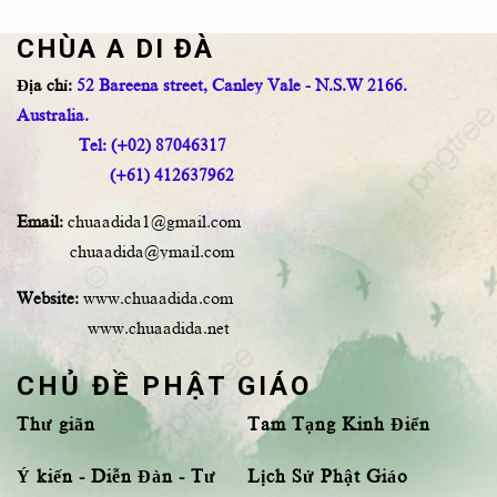
CHÙA A DI ĐÀ
Địa chỉ:
52 Bareena street, Canley Vale - N.S.W 2166.
Australia.
Tel: (+02) 87046317
(+61) 412637962
Email:
chuaadida1@gmail.com
chuaadida@ymail.com
Website:
www.chuaadida.com
www.chuaadida.net
CHỦ ĐỀ PHẬT GIÁO
Thư giãn
Tam Tạng Kinh Điển
Ý kiến - Diễn Đàn - Tư
Lịch Sử Phật Giáo