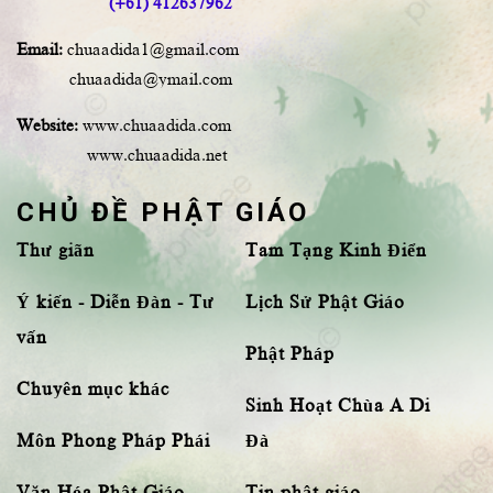
(+61) 412637962
Email:
chuaadida1@gmail.com
chuaadida@ymail.com
Website:
www.chuaadida.com
www.chuaadida.net
CHỦ ĐỀ PHẬT GIÁO
Thư giãn
Tam Tạng Kinh Điển
Ý kiến - Diễn Đàn - Tư
Lịch Sử Phật Giáo
vấn
Phật Pháp
Chuyên mục khác
Sinh Hoạt Chùa A Di
Môn Phong Pháp Phái
Đà