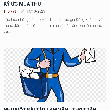
KÝ ỨC MÙA THU
Thơ - Văn
14/10/2025
Tập hợp những bài thơ Mùa Thu của tác giả Đặng Xuân Xuyến
mang đậm chất trữ tình, lãng mạn và sâu lắng, gợi lên những
cả...
NHƯ MỘT BÀI TẬP LÀM VĂN - THƠ TRẦN