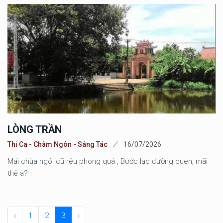
LÒNG TRẦN
Thi Ca - Châm Ngôn - Sáng Tác
16/07/2026
Mái chùa ngói cũ rêu phong quá , Bước lạc đường quen, mãi
thế a?
‹
1
2
3
›