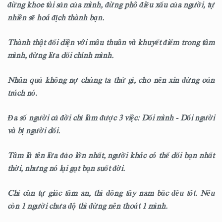
đừng khoe tài sản của mình, đừng phô điều xấu của người, tự
nhiên sẽ hoá địch thành bạn.
Thành thật đối diện với mâu thuẫn và khuyết điểm trong tâm
mình, đừng lừa dối chính mình.
Nhân quả không nợ chúng ta thứ gì, cho nên xin đừng oán
trách nó.
Đa số người cả đời chỉ làm được 3 việc: Dối mình - Dối người
và bị người dối.
Tâm là tên lừa đảo lớn nhất, người khác có thể dối bạn nhất
thời, nhưng nó lại gạt bạn suốt đời.
Chỉ cần tự giác tâm an, thì đông tây nam bắc đều tốt. Nếu
còn 1 người chưa độ thì đừng nên thoát 1 mình.