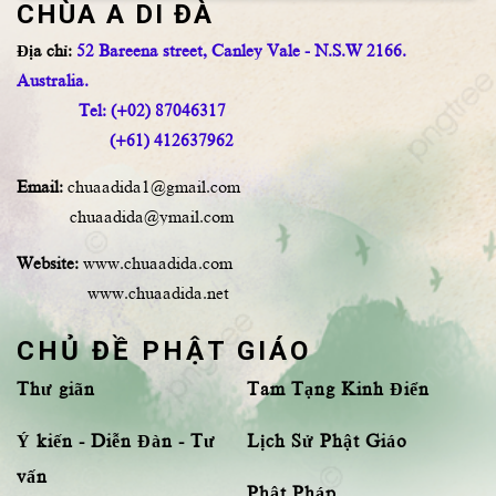
CHÙA A DI ĐÀ
Địa chỉ:
52 Bareena street, Canley Vale - N.S.W 2166.
Australia.
Tel: (+02) 87046317
(+61) 412637962
Email:
chuaadida1@gmail.com
chuaadida@ymail.com
Website:
www.chuaadida.com
www.chuaadida.net
CHỦ ĐỀ PHẬT GIÁO
Thư giãn
Tam Tạng Kinh Điển
Ý kiến - Diễn Đàn - Tư
Lịch Sử Phật Giáo
vấn
Phật Pháp