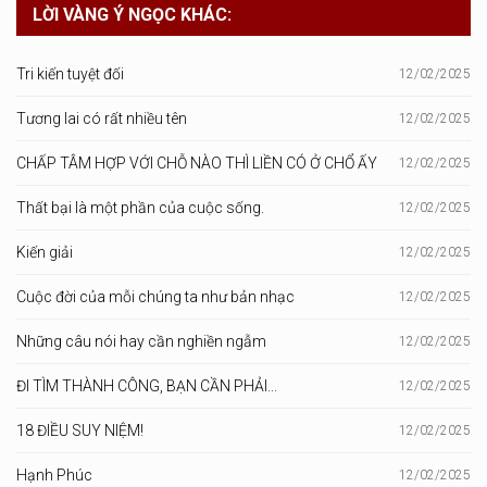
LỜI VÀNG Ý NGỌC KHÁC:
Tri kiến tuyệt đối
12/02/2025
Tương lai có rất nhiều tên
12/02/2025
CHẤP TÂM HỢP VỚI CHỖ NÀO THÌ LIỀN CÓ Ở CHỔ ẤY
12/02/2025
Thất bại là một phần của cuộc sống.
12/02/2025
Kiến giải
12/02/2025
Cuộc đời của mỗi chúng ta như bản nhạc
12/02/2025
Những câu nói hay cần nghiền ngẫm
12/02/2025
ĐI TÌM THÀNH CÔNG, BẠN CẦN PHẢI...
12/02/2025
18 ĐIỀU SUY NIỆM!
12/02/2025
Hạnh Phúc
12/02/2025