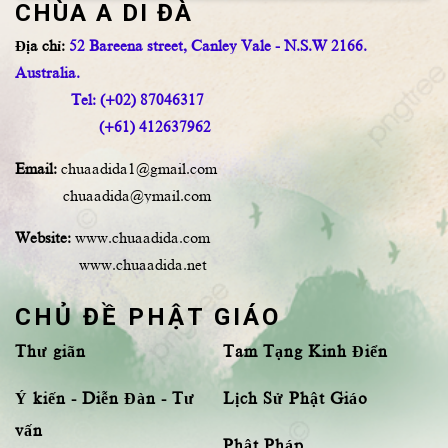
CHÙA A DI ĐÀ
Địa chỉ:
52 Bareena street, Canley Vale - N.S.W 2166.
Australia.
Tel: (+02) 87046317
(+61) 412637962
Email:
chuaadida1@gmail.com
chuaadida@ymail.com
Website:
www.chuaadida.com
www.chuaadida.net
CHỦ ĐỀ PHẬT GIÁO
Thư giãn
Tam Tạng Kinh Điển
Ý kiến - Diễn Đàn - Tư
Lịch Sử Phật Giáo
vấn
Phật Pháp