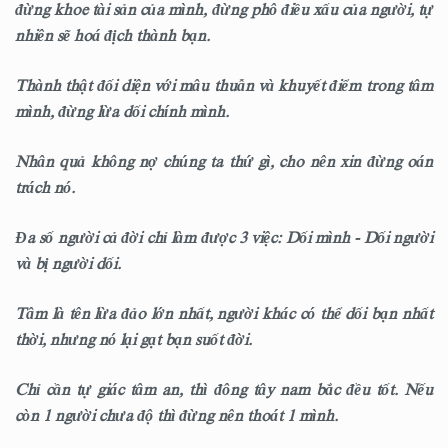
đừng khoe tài sản của mình, đừng phô điều xấu của người, tự
nhiên sẽ hoá địch thành bạn.
Thành thật đối diện với mâu thuẫn và khuyết điểm trong tâm
mình, đừng lừa dối chính mình.
Nhân quả không nợ chúng ta thứ gì, cho nên xin đừng oán
trách nó.
Đa số người cả đời chỉ làm được 3 việc: Dối mình - Dối người
và bị người dối.
Tâm là tên lừa đảo lớn nhất, người khác có thể dối bạn nhất
thời, nhưng nó lại gạt bạn suốt đời.
Chỉ cần tự giác tâm an, thì đông tây nam bắc đều tốt. Nếu
còn 1 người chưa độ thì đừng nên thoát 1 mình.