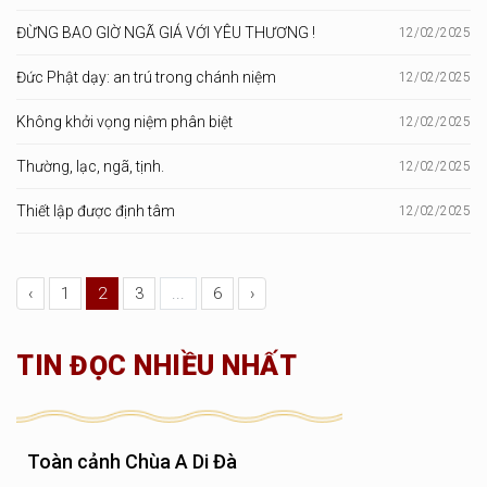
ĐỪNG BAO GIỜ NGÃ GIÁ VỚI YÊU THƯƠNG !
12/02/2025
Đức Phật dạy: an trú trong chánh niệm
12/02/2025
Không khởi vọng niệm phân biệt
12/02/2025
Thường, lạc, ngã, tịnh.
12/02/2025
Thiết lập được định tâm
12/02/2025
‹
1
2
3
...
6
›
TIN ĐỌC NHIỀU NHẤT
Toàn cảnh Chùa A Di Đà