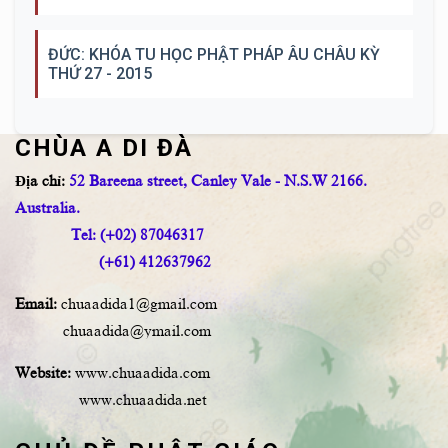
ĐỨC: KHÓA TU HỌC PHẬT PHÁP ÂU CHÂU KỲ
THỨ 27 - 2015
CHÙA A DI ĐÀ
Địa chỉ:
52 Bareena street, Canley Vale - N.S.W 2166.
Australia.
Tel: (+02) 87046317
(+61) 412637962
Email:
chuaadida1@gmail.com
chuaadida@ymail.com
Website:
www.chuaadida.com
www.chuaadida.net