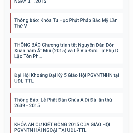
NGÀY 3.1.2015
Thông báo: Khóa Tu Học Phật Pháp Bắc Mỹ Lần
Thứ V
THÔNG BÁO Chương trình tết Nguyên Đán Đón
Xuân năm Ất Mùi (2015) và Lễ Vía Đức Từ Phụ Di
Lặc Tôn Ph...
Đại Hội Khoáng Đại Kỳ 5 Giáo Hội PGVNTNHN tại
UĐL-TTL
Thông Báo: Lễ Phật Đản Chùa A Di Đà lần thứ
2639 - 2015
KHÓA AN CƯ KIẾT ĐÔNG 2015 CỦA GIÁO HỘI
PGVNTN HẢI NGOẠI TẠI UĐL-TTL