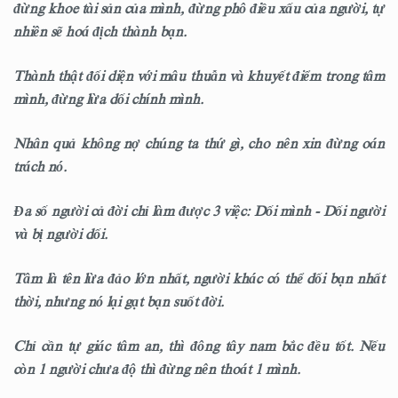
đừng khoe tài sản của mình, đừng phô điều xấu của người, tự
nhiên sẽ hoá địch thành bạn.
Thành thật đối diện với mâu thuẫn và khuyết điểm trong tâm
mình, đừng lừa dối chính mình.
Nhân quả không nợ chúng ta thứ gì, cho nên xin đừng oán
trách nó.
Đa số người cả đời chỉ làm được 3 việc: Dối mình - Dối người
và bị người dối.
Tâm là tên lừa đảo lớn nhất, người khác có thể dối bạn nhất
thời, nhưng nó lại gạt bạn suốt đời.
Chỉ cần tự giác tâm an, thì đông tây nam bắc đều tốt. Nếu
còn 1 người chưa độ thì đừng nên thoát 1 mình.