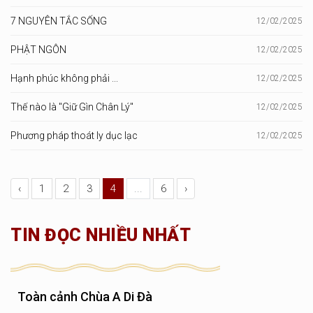
7 NGUYÊN TẮC SỐNG
12/02/2025
PHẬT NGÔN
12/02/2025
Hạnh phúc không phải ...
12/02/2025
Thế nào là "Giữ Gìn Chân Lý"
12/02/2025
Phương pháp thoát ly dục lạc
12/02/2025
‹
1
2
3
4
...
6
›
TIN ĐỌC NHIỀU NHẤT
Toàn cảnh Chùa A Di Đà