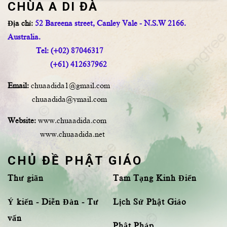
CHÙA A DI ĐÀ
Địa chỉ:
52 Bareena street, Canley Vale - N.S.W 2166.
Australia.
Tel: (+02) 87046317
(+61) 412637962
Email:
chuaadida1@gmail.com
chuaadida@ymail.com
Website:
www.chuaadida.com
www.chuaadida.net
CHỦ ĐỀ PHẬT GIÁO
Thư giãn
Tam Tạng Kinh Điển
Ý kiến - Diễn Đàn - Tư
Lịch Sử Phật Giáo
vấn
Phật Pháp