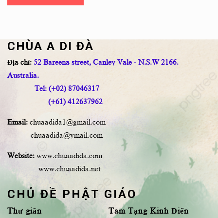
CHÙA A DI ĐÀ
Địa chỉ:
52 Bareena street, Canley Vale - N.S.W 2166.
Australia.
Tel: (+02) 87046317
(+61) 412637962
Email:
chuaadida1@gmail.com
chuaadida@ymail.com
Website:
www.chuaadida.com
www.chuaadida.net
CHỦ ĐỀ PHẬT GIÁO
Thư giãn
Tam Tạng Kinh Điển