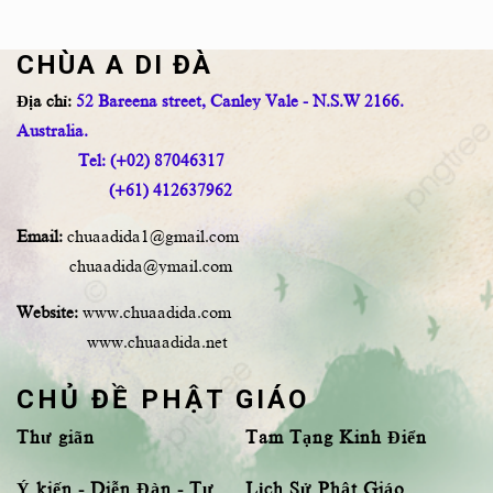
CHÙA A DI ĐÀ
Địa chỉ:
52 Bareena street, Canley Vale - N.S.W 2166.
Australia.
Tel: (+02) 87046317
(+61) 412637962
Email:
chuaadida1@gmail.com
chuaadida@ymail.com
Website:
www.chuaadida.com
www.chuaadida.net
CHỦ ĐỀ PHẬT GIÁO
Thư giãn
Tam Tạng Kinh Điển
Ý kiến - Diễn Đàn - Tư
Lịch Sử Phật Giáo