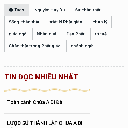
Tags
Nguyễn Huy Du
Sự chân thật
Sống chân thật
triết lý Phật giáo
chân lý
giác ngộ
Nhân quả
Đạo Phật
trí tuệ
Chân thật trong Phật giáo
chánh ngữ
TIN ĐỌC NHIỀU NHẤT
Toàn cảnh Chùa A Di Đà
LƯỢC SỬ THÀNH LẬP CHÙA A DI