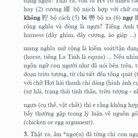
dạng ngựa? Thật ra, vốn từ HV có nhiều c
hay (2) cương
繮
bộ mịch hợp với chữ cư
khống
鞚
bộ cách (5)
bí
轡
bộ xa (6)
ngự
rộng nghĩa và dùng là ngựa? Tiếng Anh
harness (dây ghìm, dây cương, áo giáp ...)
mang nghĩa mở rộng là kiểm soát/tận dụ
(horse, tiếng La Tinh là equus) ... Nếu nh
ngôn ngữ con người như đã nói bên trên, ta 
đoạn trừu tượng, từ chi tiết đến tổng quát (
với chữ Hợi hài thanh chỉ dáng (hình ảnh cụ 
(sợ hãi, trạng thái tinh thần, trừu tượng -
ngựa (cụ thể, vật chất) thì e rằng không hợp
bẫy thường gặp trong lý luận về nguồn gốc
(chicken or egg argument).
3.
Thật ra, âm *ngo(u) đã từng chỉ con ng