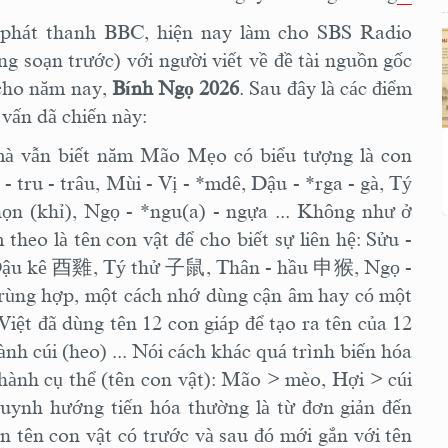
 phát thanh BBC, hiện nay làm cho SBS Radio
g soạn trước) với người viết về đề tài nguồn gốc
 cho năm nay,
Bính Ngọ 2026
. Sau đây là các điểm
 vấn dã chiến này:
à vẫn biết năm Mão Mẹo có biểu tượng là con
- tru - trâu, Mùi - Vị - *mdê, Dậu - *rga - gà, Tý
họn (khỉ), Ngọ - *ngu(a) - ngựa ... Không như ở
heo là tên con vật để cho biết sự liên hệ: Sửu -
Dậu kê
酉雞
, Tý thử
子鼠
, Thân - hầu
申猴
, Ngọ -
n trùng hợp, một cách nhớ dùng cận âm hay có một
ệt đã dùng tên 12 con giáp để tạo ra tên của 12
h cúi (heo) ... Nói cách khác quá trình biến hóa
thành cụ thể (tên con vật): Mão > mèo, Hợi > cúi
huynh hướng tiến hóa thường là từ đơn giản đến
n tên con vật có trước và sau đó mới gắn với tên