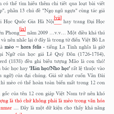
 có thể tìm hiểu thêm chi tiết qua loạt bài viết
p", phần 13 chủ đề "Ngọ ngũ ngựa" cùng tác giả
[vii]
ại Học Quốc Gia Hà Nội
hay trang Đại Học
[ix]
iền Phong
năm 2009 …v.v… Một điều khá thú
và nên nhắc lại ở đây là trong từ điển Việt Bồ La
là
mèo ~ hora felis
- tiếng La Tinh nghĩa là giờ
oại Ngữ của học giả Lê Quý Đôn (1726-1784),
rd (1838) đều ghi biểu tượng Mão là con thỏ!
a bác học hay
'Hán học/Nho học'
rất lệ thuộc vào
 ngữ) của đại chúng. Giả sử như cuốn Vân Đài
hì mèo có thể hoàn toàn biến mất trong 12 con
n gốc của tên 12 con giáp Việt Nam trở nên khó
ợng là thỏ chứ không phải là mèo trong văn hóa
yanmar
.... Đây là một dữ kiện cho thấy khả năng