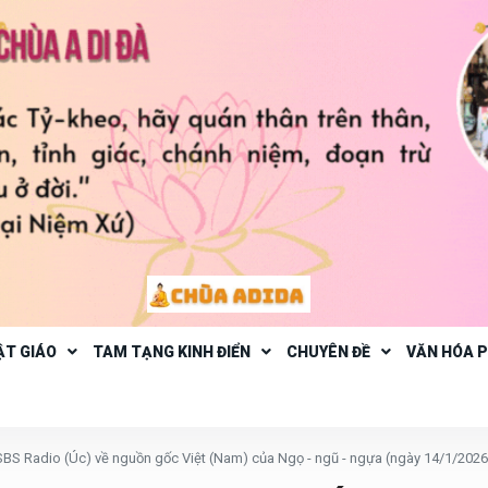
ẬT GIÁO
TAM TẠNG KINH ĐIỂN
CHUYÊN ĐỀ
VĂN HÓA 
SBS Radio (Úc) về nguồn gốc Việt (Nam) của Ngọ - ngũ - ngựa (ngày 14/1/2026