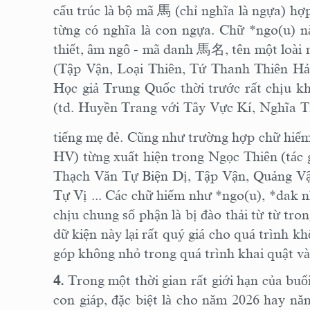
cấu trúc là bộ mã
馬
(chỉ nghĩa là ngựa) hợ
từng có nghĩa là con ngựa. Chữ *ngo(u) n
thiết, âm ngô - mã danh
馬名
, tên một loài
(Tập Vận, Loại Thiên, Tứ Thanh Thiên Hả
Học giả Trung Quốc thời trước rất chịu kh
(td. Huyền Trang với Tây Vực Kí, Nghĩa Tịn
tiếng mẹ đẻ. Cũng như trường hợp chữ hiế
HV) từng xuất hiện trong Ngọc Thiên (tác 
Thạch Văn Tự Biện Dị, Tập Vận, Quảng V
Tự Vị ... Các chữ hiếm như *ngo(u), *dak n
chịu chung số phận là bị đào thải từ từ tr
dữ kiện này lại rất quý giá cho quá trình k
góp không nhỏ trong quá trình khai quật v
4.
Trong một thời gian rất giới hạn của buổ
con giáp, đặc biệt là cho năm 2026 hay nă