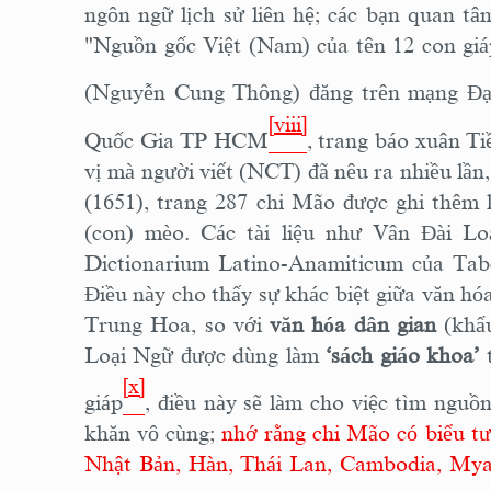
ngôn ngữ lịch sử liên hệ; các bạn quan tâm
"Nguồn gốc Việt (Nam) của tên 12 con giá
(Nguyễn Cung Thông) đăng trên mạng Đ
[viii]
Quốc Gia TP HCM
, trang báo xuân T
vị mà người viết (NCT) đã nêu ra nhiều lần, 
(1651), trang 287 chi Mão được ghi thêm 
(con) mèo. Các tài liệu như Vân Đài L
Dictionarium Latino-Anamiticum của Tabe
Điều này cho thấy sự khác biệt giữa văn hó
Trung Hoa, so với
văn hóa dân gian
(khẩu
Loại Ngữ được dùng làm
‘sách giáo khoa’
t
[x]
giáp
, điều này sẽ làm cho việc tìm nguồ
khăn vô cùng;
nhớ rằng chi Mão có biểu tư
Nhật Bản, Hàn, Thái Lan, Cambodia, M