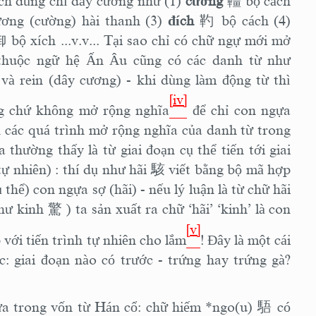
ách dùng chỉ dây cương như (1)
cương
韁
bộ cách
ơng (cường) hài thanh (3)
đích
靮
bộ cách (4)
御
bộ xích ...v.v... Tại sao chỉ có chữ ngự mới mở
 thuộc ngữ hệ Ấn Âu cũng có các danh từ như
 và rein (dây cương) - khi dùng làm động từ thì
[iv]
ng chứ không mở rộng nghĩa
để chỉ con ngựa
ìn các quá trình mở rộng nghĩa của danh từ trong
thường thấy là từ giai đoạn cụ thể tiến tới giai
tự nhiên) : thí dụ như hãi
駭
viết bằng bộ mã hợp
thể) con ngựa sợ (hãi) - nếu lý luận là từ chữ hãi
 như kinh
驚
) ta sản xuất ra chữ ‘hãi’ ‘kinh’ là con
[v]
 với tiến trình tự nhiên cho lắm
! Đây là một cái
: giai đoạn nào có trước - trứng hay trứng gà?
ựa trong vốn từ Hán cổ: chữ hiếm *ngo(u)
䮏
có