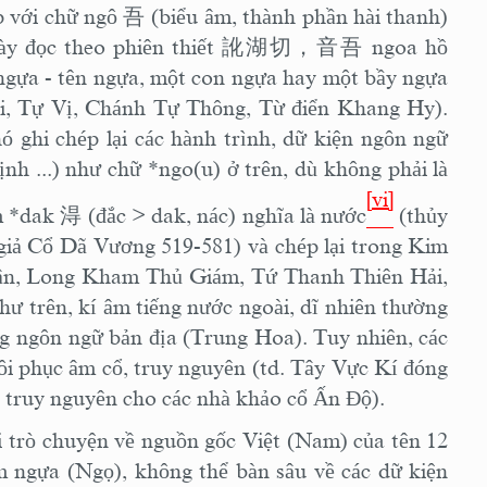
p với chữ ngô
吾
(biểu âm, thành phần hài thanh)
ày đọc theo phiên thiết
訛湖切，音吾
ngoa hồ
 ngựa - tên ngựa, một con ngựa hay một bầy ngựa
i, Tự Vị, Chánh Tự Thông, Từ điển Khang Hy).
ó ghi chép lại các hành trình, dữ kiện ngôn ngữ
h ...) như chữ *ngo(u) ở trên, dù không phải là
[vi]
m *dak
淂
(đắc > dak, nác) nghĩa là nước
(thủy
giả Cổ Dã Vương 519-581) và chép lại trong Kim
ận, Long Kham Thủ Giám, Tứ Thanh Thiên Hải,
hư trên, kí âm tiếng nước ngoài, dĩ nhiên thường
ong ngôn ngữ bản địa (Trung Hoa). Tuy nhiên, các
hôi phục âm cổ, truy nguyên (td. Tây Vực Kí đóng
à truy nguyên cho các nhà khảo cổ Ấn Độ).
i trò chuyện về nguồn gốc Việt (Nam) của tên 12
m ngựa (Ngọ), không thể bàn sâu về các dữ kiện