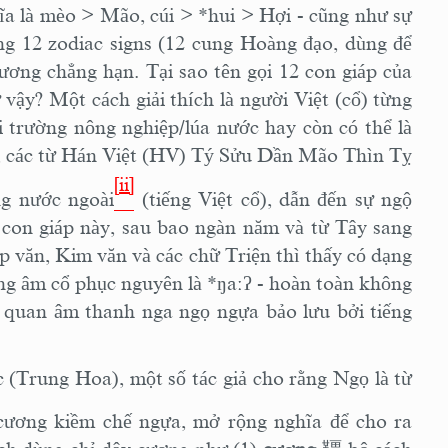
hĩa là mèo > Mão, cúi > *hui > Hợi - cũng như sự
ống 12 zodiac signs (12 cung Hoàng đạo, dùng để
ơng chẳng hạn. Tại sao tên gọi 12 con giáp của
 vậy? Một cách giải thích là người Việt (cổ) từng
i trường nông nghiệp/lúa nước hay còn có thể là
hác, các từ Hán Việt (HV) Tý Sửu Dần Mão Thìn Tỵ
[ii]
ng nước ngoài
(tiếng Việt cổ), dẫn đến sự ngộ
 con giáp này, sau bao ngàn năm và từ Tây sang
 văn, Kim văn và các chữ Triện thì thấy có dạng
ng âm cổ phục nguyên là *ŋaːʔ - hoàn toàn không
g quan âm thanh nga ngọ ngựa bảo lưu bởi tiếng
(Trung Hoa), một số tác giả cho rằng Ngọ là từ
 cương kiềm chế ngựa, mở rộng nghĩa để cho ra