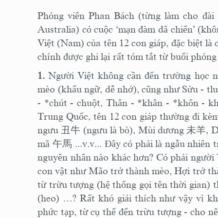
Phóng viên Phan Bách (từng làm cho đài
Australia) có cuộc ‘mạn đàm dã chiến’ (khôn
Việt (Nam) của tên 12 con giáp, đặc biệt là
chính được ghi lại
rất tóm tắt từ buổi phỏng
1.
Người Việt không cần đến trường học m
mèo
(khẩu ngữ, dễ nhớ), cũng như Sửu - tlu 
- *chút - chuột, Thân - *khân - *khôn - k
Trung Quốc, tên 12 con giáp thường đi kèm t
ngưu
丑牛
(ngưu là bò), Mùi dương
未羊
, 
mã
午馬
...v.v... Đây có phải là ngẫu nhiê
nguyên nhân nào khác hơn? Có phải người Vi
con vật như Mão trở thành mèo, Hợi trở thàn
từ trừu tượng (hệ thống gọi tên thời gian) 
(heo) …? Rất khó giải thích như vậy vì k
phức tạp, từ cụ thể đến trừu tượng - cho nê