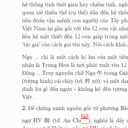
hệ thống tính thời gian hay chiêm tinh, ng
quan sát thiên thể (cụ thể) dẫn đến hệ th
tiên đoán vận mệnh con người) của Tây phư
Việt Nam lại gần gũi với tên 12 con vật như
liên hệ mật thiết đến 12 con giáp trong mô
‘tác giả’ của cách gọi tên này. Nói cách k
Ngọ ... chỉ là một cách kí âm của một tiế
nhận là Trung Hoa là nơi phát xuất tên 12
Đông ... Truy nguyên chữ Ngọ
午
trong Giáp
(tượng hình) cái chày (td.
杵
xử), và một dạ
dính líu gì đến ngựa - không kể đến tươn
Việt.
2.
Để chứng minh nguồn gốc từ phương Bắc 
[iii]
ngự HV
御
(td. An Chi
), nghĩa là dây