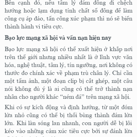
Bên cạnh đó, nếu tâm lý đám đông đi chệch
hướng hoặc lạm dụng tính chất số đông để làm
công cụ áp đảo, tấn công xúc phạm thì nó sẽ biến
thành hành vi tiêu cực.
Bạo lực mạng xã hội
và vấn nạn hiện nay
Bạo lực mạng xã hội có thể xuất hiện ở khắp nơi
trên thế giới
nhưng nhiều nhất là
ở lĩnh vực văn
hóa, nghệ thuật, tâm lý, tín ngưỡng
, nơi không có
thước đo chính xác về phạm trù chân lý
.
Chỉ cần
một tấm ảnh, một đoạn clip bị cắt ghép, một câu
nói không đủ ý là ai cũng có thể trở thành nạn
nhân cho người khác “ném đá” trên mạng xã hội.
Khi có sự kích động
và
định hướng, từ một đóm
lửa nhỏ cũng có thể bị thổi bùng thành
đám l
ửa
lớn
. Khi làn sóng lan nhanh, con người dễ bị
lôi
kéo vào
những cảm xúc tiêu cực
bởi sự đánh lừa