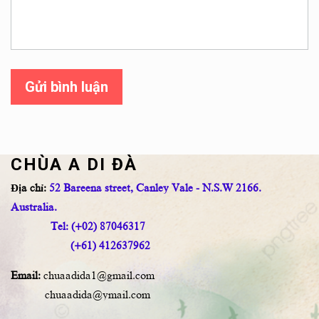
Gửi bình luận
CHÙA A DI ĐÀ
Địa chỉ:
52 Bareena street, Canley Vale - N.S.W 2166.
Australia.
Tel: (+02) 87046317
(+61) 412637962
Email:
chuaadida1@gmail.com
chuaadida@ymail.com