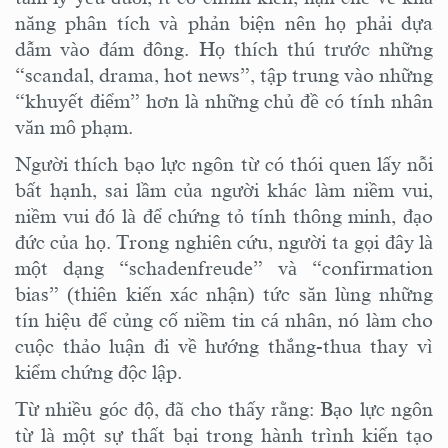
năng phân tích và phản biện nên họ phải dựa
dẫm vào đám đông. Họ thích thú trước những
“scandal, drama, hot news”, tập trung vào những
“khuyết điểm” hơn là những chủ đề có tính nhân
văn mô phạm.
Người thích bạo lực ngôn từ có thói quen lấy nỗi
bất hạnh, sai lầm của người khác làm niềm vui,
niềm vui đó là để chứng tỏ tính thông minh, đạo
đức của họ. Trong nghiên cứu, người ta gọi đây là
một dạng “
schadenfreude
” và “
confirmation
bias
” (thiên kiến xác nhận) tức săn lùng những
tín hiệu để củng cố niềm tin cá nhân, nó làm cho
cuộc thảo luận đi về hướng thắng-thua thay vì
kiểm chứng độc lập.
Từ nhiều góc độ, đã cho thấy rằng: Bạo lực ngôn
từ là một sự thất bại trong hành trình kiến tạo