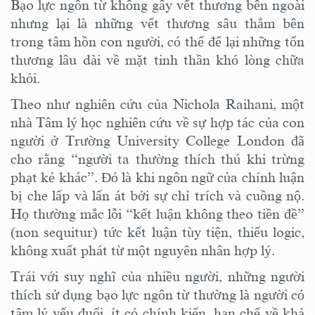
Bạo lực ngôn từ không gây vết thương bên ngoài
nhưng lại là những vết thương sâu thẳm bên
trong tâm hồn con người, có thể để lại những tổn
thương lâu dài về mặt tinh thần khó lòng chữa
khỏi.
Theo như nghiên cứu của
Nichola Raihani, một
nhà
T
âm lý học nghiên cứu về sự hợp tác của con
người ở Trường University College London
đã
cho rằng “người ta thường thích thú khi trừng
phạt kẻ khác”. Đó là khi ngôn ngữ của chính luận
bị che lấp và lấn át bởi sự chỉ trích và cuồng nộ.
Họ thường mắc lỗi “kết luận không theo tiền đề”
(
non sequitur
)
tức
kết luận
tùy tiện, thiếu logic,
không xuất phát
từ một nguyên nhân
hợp lý
.
Trái với suy nghĩ của nhiều người, những người
thích sử dụng bạo lực ngôn từ thường là người có
tâm lý yếu đuối, ít có chính kiến, hạn chế về khả