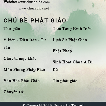
Website:
www.chuaadida.com
www.chuaadida.net
CHỦ ĐỀ PHẬT GIÁO
Thư giãn
Tam Tạng Kinh Điển
Ý kiến - Diễn Đàn - Tư
Lịch Sử Phật Giáo
vấn
Phật Pháp
Chuyên mục khác
Sinh Hoạt Chùa A Di
Môn Phong Pháp Phái
Đà
Văn Hóa Phật Giáo
Tin phật giáo
Chuyên Đề
© Copyright 2025, Design by
Triviet