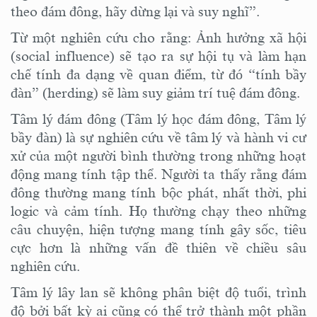
theo đám đông, hãy dừng lại và suy nghĩ”.
Từ một
nghiên cứu
cho
rằng
:
Ả
nh hưởng xã hội
(social influence) sẽ tạo ra sự hội tụ
và
làm
hạn
chế tính đa dạng về quan điểm,
từ đó “tính bầy
đàn” (herding) sẽ làm suy giảm trí tuệ đám đông.
Tâm lý đám đông (Tâm lý học đám đông, Tâm lý
bầy đàn)
là sự
nghiên cứu về tâm lý và hành vi cư
xử của một người bình thường trong những hoạt
động mang tính tập thể
. Người ta thấy rằng đám
đông thường mang tính bộc phát, nhất thời, phi
logic và cảm tính. Họ thường chạy theo những
câu chuyện, hiện tượng mang tính gây sốc, tiêu
cực hơn là những vấn đề thiên về chiều sâu
nghiên cứu.
Tâm lý lây lan sẽ không phân biệt độ tuổi, trình
độ bởi bất kỳ ai cũng có thể trở thành một phần