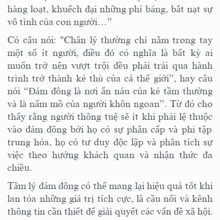
hàng loạt, khuếch đại những phỉ báng, bắt nạt sự
vô tình của con người…”
Có câu nói: "Chân lý thường chỉ nằm trong tay
một số ít người, điều đó có nghĩa là bất kỳ ai
muốn trở nên vượt trội đều phải trải qua hành
trình trở thành kẻ thù của cả thế giới
”,
hay câu
nói “Đám đông là nơi ẩn náu của kẻ tầm thường
và là nấm mồ của người khôn ngoan”. Từ đó cho
thấy rằng người thông tuệ sẽ ít khi phải
lệ thuộc
vào đám đông bởi họ có sự phân cấp và phi tập
trung hóa, họ có tư duy độc lập và phân tích sự
việc theo
hướng
khách quan và nhận thức đa
chiều.
Tâm lý đám đông có thể mang lại hiệu quả tốt khi
lan tỏa những giá trị tích cực, là cầu nối và
kênh
thông tin cần thiết
để giải quyết các vấn đề xã hội.