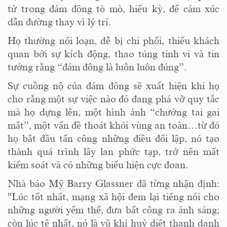
tử trong đám đông tò mò, hiếu kỳ, để cảm xúc
dẫn đường thay vì lý trí.
Họ thường nổi loạn, dễ bị chi phối, thiếu khách
quan bởi sự kích động, thao túng tinh vi và tin
tưởng rằng “đám đông là luôn luôn đúng”.
Sự cuồng nộ của đám đông sẽ xuất hiện khi họ
cho rằng một sự việc nào đó đang phá vỡ quy tắc
mà họ dựng lên, một hình ảnh “chướng tai gai
mắt”, một vấn đề thoát khỏi vùng an toàn…từ đó
họ bắt đầu tấn công những điều đối lập, nó tạo
thành quá trình lây lan phức tạp, trở nên mất
kiểm soát và có những biểu hiện cực đoan.
Nhà báo Mỹ Barry Glassner đã từng nhận định:
"Lúc tốt nhất, mạng xã hội đem lại tiếng nói cho
những người yếm thế, đưa bất công ra ánh sáng;
còn lúc tệ nhất, nó là vũ khí huỷ diệt thanh danh