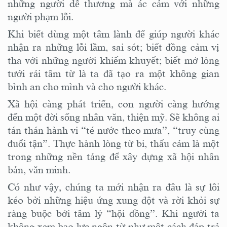
những người dễ thương mà ác cảm với những
người phạm lỗi.
Khi biết dùng một tâm lành để giúp người khác
nhận ra những lỗi lầm, sai sót; biết đồng cảm vị
tha với những người khiếm khuyết; biết mở lòng
tưới rải tâm từ là ta đã tạo ra một không gian
bình an cho mình và cho người khác.
Xã hội càng phát triển, con người càng hướng
đến một đời sống nhân văn, thiện mỹ. Sẽ không ai
tán thán hành vi “té nước theo mưa”, “truy cùng
đuổi tận”. Thực hành lòng từ bi, thấu cảm là một
trong những nền tảng để xây dựng xã hội nhân
bản, văn minh.
Có như vậy, chúng ta mới nhận ra đâu là sự lôi
kéo bởi những hiệu ứng xung đột và rời khỏi sự
ràng buộc bởi tâm lý “hội đồng”. Khi người ta
không xem bạo lực ngôn từ như một cách đáp trả