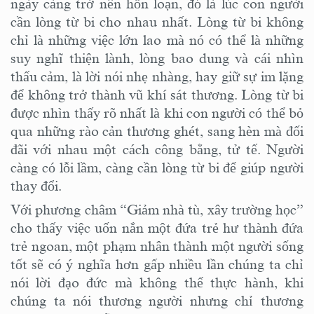
ngày càng trở nên hỗn loạn, đó là lúc con người
cần lòng từ bi cho nhau nhất. Lòng từ bi không
chỉ là những việc lớn lao mà nó có thể là những
suy nghĩ thiện lành, lòng bao dung và cái nhìn
thấu cảm, là lời nói nhẹ nhàng, hay giữ sự im lặng
để không trở thành vũ khí sát thương. Lòng từ bi
được nhìn thấy rõ nhất là khi con người có thể bỏ
qua những rào cản thương ghét, sang hèn mà đối
đãi với nhau một cách công bằng, tử tế. Người
càng có lỗi lầm, càng cần lòng từ bi để giúp người
thay đổi.
Với phương châm “Giảm nhà tù, xây trường học”
cho thấy việc uốn nắn một đứa trẻ hư thành đứa
trẻ ngoan, một phạm nhân thành một người sống
tốt sẽ có ý nghĩa hơn gấp nhiều lần chúng ta chỉ
nói lời đạo đức mà không thể thực hành, khi
chúng ta nói thương người nhưng chỉ thương