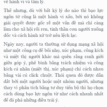
về hành vi và tâm lý.
Thế nhưng
,
dù với bất kỳ lý do nào thì bạo lực
ngôn từ cũng là một hành
vi
xấu, bởi nó không
giải quyết được gốc rễ một vấn đề mà chỉ càng
làm cho xã hội rối ren, tinh thần con người xuống
dốc và cách hành xử trở nên lệch lạc.
Ngày nay, người ta thường sử dụng mạng xã hội
như một công cụ để bôi nhọ, xúc phạm, công kích
và miệt thị người khác mà quên rằng ranh giới
giữa góp ý,
phê bình
bằng trách nhiệm
và công
kích cá nhân (miệt thị
, xúc phạm
)
chỉ cách nhau
bằng vài cú click chuột. Thói quen đó được dẫn
dắt bởi một người hoặc một nhóm người, nhưng
thay vì phân tích bằng tư duy tiến bộ thì họ chọn
cách dùng bạo lực ngôn từ như cách nhanh nhất
để đả phá những điều trái ý.