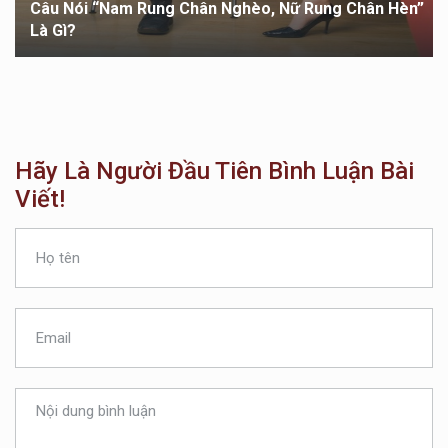
Câu Nói “Nam Rung Chân Nghèo, Nữ Rung Chân Hèn”
Là Gì?
Hãy Là Người Đầu Tiên Bình Luận Bài
Viết!