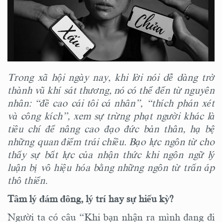
Trong xã hội ngày nay, khi lời nói
dễ dàng trở
thành
vũ khí sát thương, nó có thể
đến
từ nguyên
nhân
:
“đề cao cái tôi cá nhân”, “thích phán xét
và công kích”, xem sự trừng phạt người khác là
tiêu chí để nâng cao đạo đức bản thân
, hạ bệ
những
quan điểm
trái chiều. Bạo lực ngôn từ cho
thấy sự bất lực của nhận thức kh
i ngôn ngữ lý
luận bị vô hiệu hóa bằng những ngôn từ trấn áp
thô thiển
.
Tâm lý đám đông, lý trí hay sự hiếu kỳ?
Người ta có câu “Khi bạn nhận ra mình đang đi