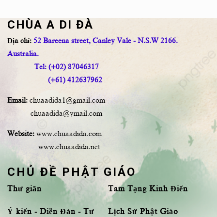
CHÙA A DI ĐÀ
Địa chỉ:
52 Bareena street, Canley Vale - N.S.W 2166.
Australia.
Tel: (+02) 87046317
(+61) 412637962
Email:
chuaadida1@gmail.com
chuaadida@ymail.com
Website:
www.chuaadida.com
www.chuaadida.net
CHỦ ĐỀ PHẬT GIÁO
Thư giãn
Tam Tạng Kinh Điển
Ý kiến - Diễn Đàn - Tư
Lịch Sử Phật Giáo