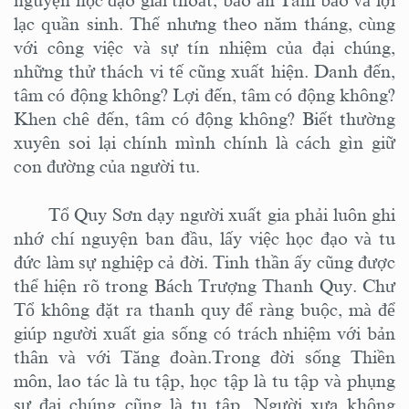
nguyện học đạo giải thoát, báo ân Tam bảo và lợi
lạc quần sinh. Thế nhưng theo năm tháng, cùng
với công việc và sự tín nhiệm của đại chúng,
những thử thách vi tế cũng xuất hiện. Danh đến,
tâm có động không? Lợi đến, tâm có động không?
Khen chê đến, tâm có động không? Biết thường
xuyên soi lại chính mình chính là cách gìn giữ
con đường của người tu.
Tổ Quy Sơn dạy người xuất gia phải luôn ghi
nhớ chí nguyện ban đầu, lấy việc học đạo và tu
đức làm sự nghiệp cả đời. Tinh thần ấy cũng được
thể hiện rõ trong Bách Trượng Thanh Quy. Chư
Tổ không đặt ra thanh quy để ràng buộc, mà để
giúp người xuất gia sống có trách nhiệm với bản
thân và với Tăng đoàn.Trong đời sống Thiền
môn, lao tác là tu tập, học tập là tu tập và phụng
sự đại chúng cũng là tu tập. Người xưa không