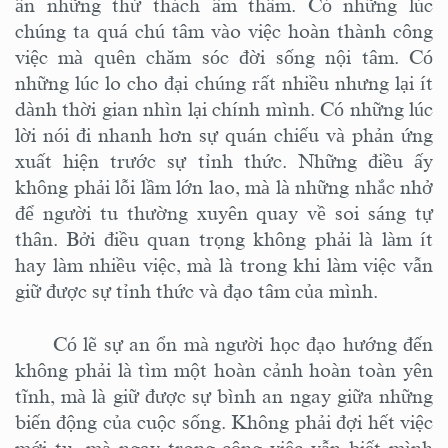
ẩn những thử thách âm thầm. Có những lúc
chúng ta quá chú tâm vào việc hoàn thành công
việc mà quên chăm sóc đời sống nội tâm. Có
những lúc lo cho đại chúng rất nhiều nhưng lại ít
dành thời gian nhìn lại chính mình. Có những lúc
lời nói đi nhanh hơn sự quán chiếu và phản ứng
xuất hiện trước sự tỉnh thức. Những điều ấy
không phải lỗi lầm lớn lao, mà là những nhắc nhở
để người tu thường xuyên quay về soi sáng tự
thân. Bởi điều quan trọng không phải là làm ít
hay làm nhiều việc, mà là trong khi làm việc vẫn
giữ được sự tỉnh thức và đạo tâm của mình.
Có lẽ sự an ổn mà người học đạo hướng đến
không phải là tìm một hoàn cảnh hoàn toàn yên
tĩnh, mà là giữ được sự bình an ngay giữa những
biến động của cuộc sống. Không phải đợi hết việc
mới tu, mà ngay trong công việc vẫn biết mình