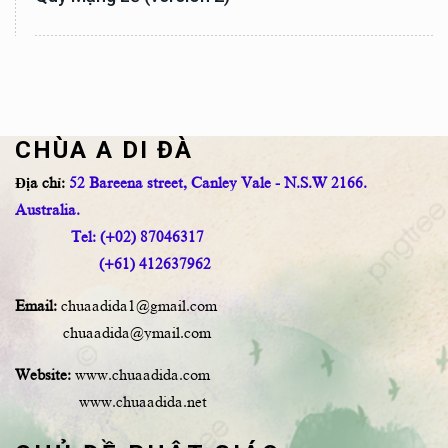
CHÙA A DI ĐÀ
Địa chỉ:
52 Bareena street, Canley Vale - N.S.W 2166.
Australia.
Tel: (+02) 87046317
(+61) 412637962
Email:
chuaadida1@gmail.com
chuaadida@ymail.com
Website:
www.chuaadida.com
www.chuaadida.net