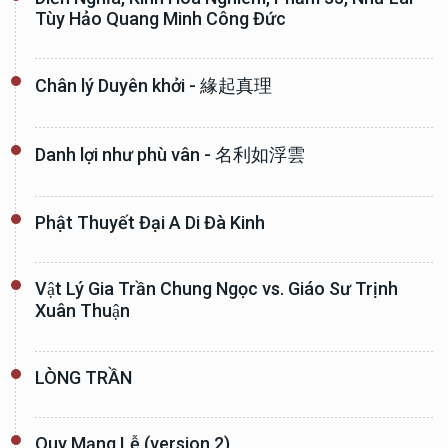
Tùy Hảo Quang Minh Công Đức
Chân lý Duyên khởi - 緣起真理
Danh lợi như phù vân - 名利如浮雲
Phật Thuyết Đại A Di Đà Kinh
Vật Lý Gia Trần Chung Ngọc vs. Giáo Sư Trịnh
Xuân Thuận
LÒNG TRẦN
Quy Mạng Lễ (version 2)