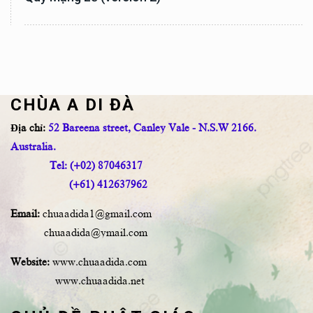
CHÙA A DI ĐÀ
Địa chỉ:
52 Bareena street, Canley Vale - N.S.W 2166.
Australia.
Tel: (+02) 87046317
(+61) 412637962
Email:
chuaadida1@gmail.com
chuaadida@ymail.com
Website:
www.chuaadida.com
www.chuaadida.net