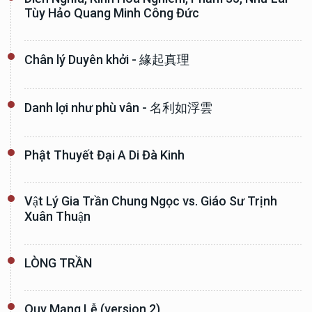
Tùy Hảo Quang Minh Công Đức
Chân lý Duyên khởi - 緣起真理
Danh lợi như phù vân - 名利如浮雲
Phật Thuyết Đại A Di Đà Kinh
Vật Lý Gia Trần Chung Ngọc vs. Giáo Sư Trịnh
Xuân Thuận
LÒNG TRẦN
Quy Mạng Lễ (version 2)