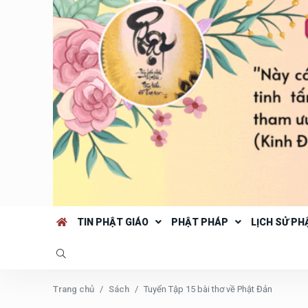
TIN PHẬT GIÁO
PHẬT PHÁP
LỊCH SỬ PH
Trang chủ
Sách
Tuyển Tập 15 bài thơ về Phật Đản