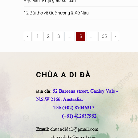
Việt Nam Phật giáo sử luận
12 Bài thơ về Quê hương & Xứ Nẫu
‹
1
2
3
...
8
...
65
›
CHÙA A DI ĐÀ
Địa chỉ:
52 Bareena street, Canley Vale -
N.S.W 2166. Australia.
Tel: (+02) 87046317
(+61) 412637962
Email:
chuaadida1@gmail.com
chuaadida@ymail.com