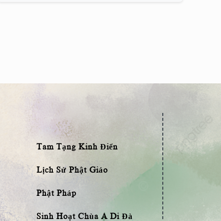
Tam Tạng Kinh Điển
Lịch Sử Phật Giáo
Phật Pháp
Sinh Hoạt Chùa A Di Đà