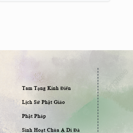
Tam Tạng Kinh Điển
Lịch Sử Phật Giáo
Phật Pháp
Sinh Hoạt Chùa A Di Đà