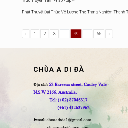
Trực Truyền Tâm Pháp - tập 4
Phật Thuyết Đại Thừa Vô Lượng Thọ Trang Nghiêm Thanh T
‹
1
2
3
...
49
...
65
›
CHÙA A DI ĐÀ
Địa chỉ:
52 Bareena street, Canley Vale -
N.S.W 2166. Australia.
Tel: (+02) 87046317
(+61) 412637962
Email:
chuaadida1@gmail.com
chuaadida@ymail.com