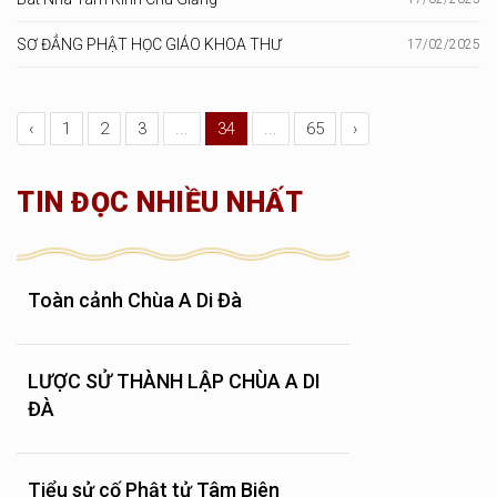
SƠ ĐẲNG PHẬT HỌC GIÁO KHOA THƯ
17/02/2025
‹
1
2
3
...
34
...
65
›
TIN ĐỌC NHIỀU NHẤT
Toàn cảnh Chùa A Di Đà
LƯỢC SỬ THÀNH LẬP CHÙA A DI
ĐÀ
Tiểu sử cố Phật tử Tâm Biên