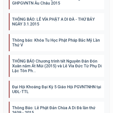
GHPGVNTN Âu Châu 2015
THÔNG BÁO: LỄ VÍA PHẬT A DI ĐÀ - THỨ BẢY
NGÀY 3.1.2015
Thông báo: Khóa Tu Học Phật Pháp Bắc Mỹ Lần
Thứ V
THÔNG BÁO Chương trình tết Nguyên Đán Đón
Xuân năm Ất Mùi (2015) và Lễ Vía Đức Từ Phụ Di
Lặc Tôn Ph...
Đại Hội Khoáng Đại Kỳ 5 Giáo Hội PGVNTNHN tại
UĐL-TTL
Thông Báo: Lễ Phật Đản Chùa A Di Đà lần thứ
2639 - 2015