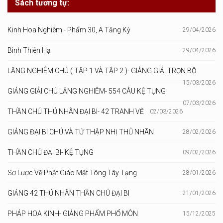
Sách tương tự:
Kinh Hoa Nghiêm - Phẩm 30, A Tăng Kỳ
29/04/2026
Bình Thiên Hạ
29/04/2026
LĂNG NGHIÊM CHÚ ( TẬP 1 VÀ TẬP 2 )- GIẢNG GIẢI TRỌN BỘ
15/03/2026
GIẢNG GIẢI CHÚ LĂNG NGHIÊM- 554 CÂU KỆ TỤNG
07/03/2026
THẦN CHÚ THỦ NHÃN ĐẠI BI- 42 TRANH VẼ
02/03/2026
GIẢNG ĐẠI BI CHÚ VÀ TỨ THẬP NHỊ THỦ NHÃN
28/02/2026
THẦN CHÚ ĐẠI BI- KỆ TỤNG
09/02/2026
Sơ Lược Về Phật Giáo Mật Tông Tây Tạng
28/01/2026
GIẢNG 42 THỦ NHÃN THẦN CHÚ ĐẠI BI
21/01/2026
PHÁP HOA KINH- GIẢNG PHẨM PHỔ MÔN
15/12/2025