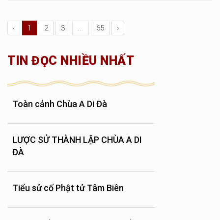
‹
1
2
3
...
65
›
TIN ĐỌC NHIỀU NHẤT
Toàn cảnh Chùa A Di Đà
LƯỢC SỬ THÀNH LẬP CHÙA A DI
ĐÀ
Tiểu sử cố Phật tử Tâm Biên