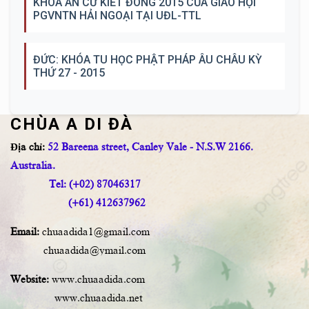
KHÓA AN CƯ KIẾT ĐÔNG 2015 CỦA GIÁO HỘI
PGVNTN HẢI NGOẠI TẠI UĐL-TTL
ĐỨC: KHÓA TU HỌC PHẬT PHÁP ÂU CHÂU KỲ
THỨ 27 - 2015
CHÙA A DI ĐÀ
Địa chỉ:
52 Bareena street, Canley Vale - N.S.W 2166.
Australia.
Tel: (+02) 87046317
(+61) 412637962
Email:
chuaadida1@gmail.com
chuaadida@ymail.com
Website:
www.chuaadida.com
www.chuaadida.net