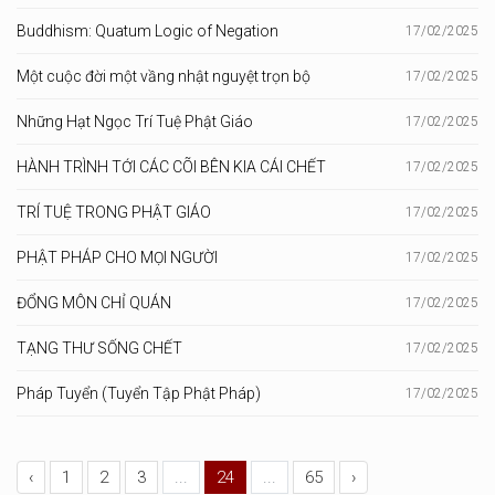
Buddhism: Quatum Logic of Negation
17/02/2025
Một cuộc đời một vầng nhật nguyệt trọn bộ
17/02/2025
Những Hạt Ngọc Trí Tuệ Phật Giáo
17/02/2025
HÀNH TRÌNH TỚI CÁC CÕI BÊN KIA CÁI CHẾT
17/02/2025
TRÍ TUỆ TRONG PHẬT GIÁO
17/02/2025
PHẬT PHÁP CHO MỌI NGƯỜI
17/02/2025
ĐỔNG MÔN CHỈ QUÁN
17/02/2025
TẠNG THƯ SỐNG CHẾT
17/02/2025
Pháp Tuyển (Tuyển Tập Phật Pháp)
17/02/2025
‹
1
2
3
...
24
...
65
›