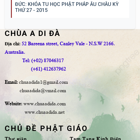
ĐỨC: KHÓA TU HỌC PHẬT PHÁP ÂU CHÂU KỲ
THỨ 27 - 2015
CHÙA A DI ĐÀ
Địa chỉ:
52 Bareena street, Canley Vale - N.S.W 2166.
Australia.
Tel: (+02) 87046317
(+61) 412637962
Email:
chuaadida1@gmail.com
chuaadida@ymail.com
Website:
www.chuaadida.com
www.chuaadida.net
CHỦ ĐỀ PHẬT GIÁO
Thư giãn
Tam Tạng Kinh Điển