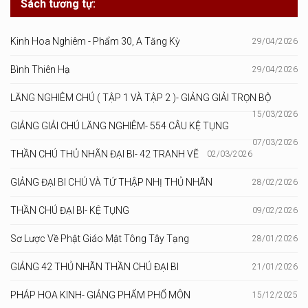
Sách tương tự:
Kinh Hoa Nghiêm - Phẩm 30, A Tăng Kỳ
29/04/2026
Bình Thiên Hạ
29/04/2026
LĂNG NGHIÊM CHÚ ( TẬP 1 VÀ TẬP 2 )- GIẢNG GIẢI TRỌN BỘ
15/03/2026
GIẢNG GIẢI CHÚ LĂNG NGHIÊM- 554 CÂU KỆ TỤNG
07/03/2026
THẦN CHÚ THỦ NHÃN ĐẠI BI- 42 TRANH VẼ
02/03/2026
GIẢNG ĐẠI BI CHÚ VÀ TỨ THẬP NHỊ THỦ NHÃN
28/02/2026
THẦN CHÚ ĐẠI BI- KỆ TỤNG
09/02/2026
Sơ Lược Về Phật Giáo Mật Tông Tây Tạng
28/01/2026
GIẢNG 42 THỦ NHÃN THẦN CHÚ ĐẠI BI
21/01/2026
PHÁP HOA KINH- GIẢNG PHẨM PHỔ MÔN
15/12/2025