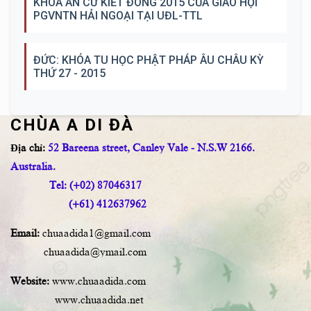
KHÓA AN CƯ KIẾT ĐÔNG 2015 CỦA GIÁO HỘI
PGVNTN HẢI NGOẠI TẠI UĐL-TTL
ĐỨC: KHÓA TU HỌC PHẬT PHÁP ÂU CHÂU KỲ
THỨ 27 - 2015
CHÙA A DI ĐÀ
Địa chỉ:
52 Bareena street, Canley Vale - N.S.W 2166.
Australia.
Tel: (+02) 87046317
(+61) 412637962
Email:
chuaadida1@gmail.com
chuaadida@ymail.com
Website:
www.chuaadida.com
www.chuaadida.net