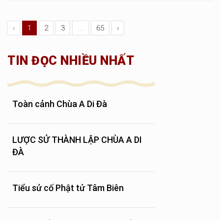
‹
1
2
3
...
65
›
TIN ĐỌC NHIỀU NHẤT
Toàn cảnh Chùa A Di Đà
LƯỢC SỬ THÀNH LẬP CHÙA A DI
ĐÀ
Tiểu sử cố Phật tử Tâm Biên