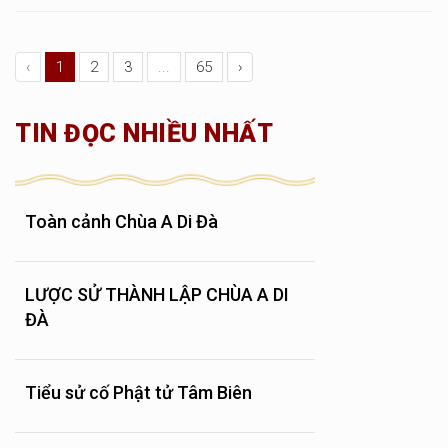
‹
1
2
3
...
65
›
TIN ĐỌC NHIỀU NHẤT
Toàn cảnh Chùa A Di Đà
LƯỢC SỬ THÀNH LẬP CHÙA A DI
ĐÀ
Tiểu sử cố Phật tử Tâm Biên