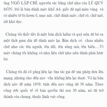
ông NGÔ LẬP CHÍ, nguyên tác bằng chữ nho của LÊ QUÝ
ĐÔN. Đó là bản đánh máy khổ A4, giấy đã ngã màu vàng và
có nhiều tờ bị hoen ố, mục nát, chữ đánh máy, chữ rõ, chữ mờ,
rất khó đọc.
Chúng tôi thấy đây là một bản dịch hiếm và quý nên đã bỏ ra
một thời gian dài để đánh máy lại. Bản dịch có chua nhiều
chữ nho các tên nguời, tên đất, tên sông núi, tên biển….Vì
máy chúng tôi không có nhu liệu chữ nho nên đành phải lược
bỏ.
Chúng tôi đã cố gắng liên lạc tìm tác giả để xin phép đưa lên
mạng, nhưng cho đến nay vẫn không liên lạc đuợc. Vả lại bản
dịch này đề năm 1959, tính đến nay cũng đã 50 năm. Theo
công ước quốc tế về bản quyền thì sau 50 năm, nó đã trở
thành của chung, thuộc lãnh vực công.