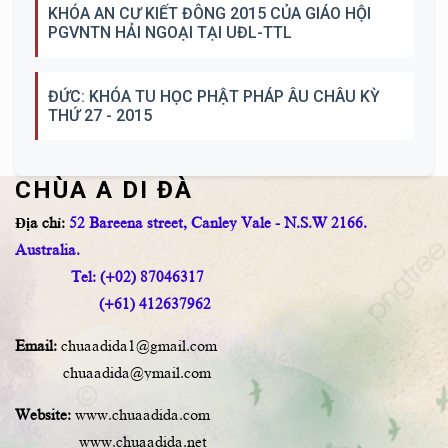
KHÓA AN CƯ KIẾT ĐÔNG 2015 CỦA GIÁO HỘI
PGVNTN HẢI NGOẠI TẠI UĐL-TTL
ĐỨC: KHÓA TU HỌC PHẬT PHÁP ÂU CHÂU KỲ
THỨ 27 - 2015
CHÙA A DI ĐÀ
Địa chỉ:
52 Bareena street, Canley Vale - N.S.W 2166.
Australia.
Tel: (+02) 87046317
(+61) 412637962
Email:
chuaadida1@gmail.com
chuaadida@ymail.com
Website:
www.chuaadida.com
www.chuaadida.net