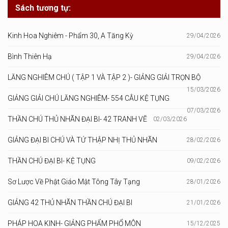
Sách tương tự:
Kinh Hoa Nghiêm - Phẩm 30, A Tăng Kỳ
29/04/2026
Bình Thiên Hạ
29/04/2026
LĂNG NGHIÊM CHÚ ( TẬP 1 VÀ TẬP 2 )- GIẢNG GIẢI TRỌN BỘ
15/03/2026
GIẢNG GIẢI CHÚ LĂNG NGHIÊM- 554 CÂU KỆ TỤNG
07/03/2026
THẦN CHÚ THỦ NHÃN ĐẠI BI- 42 TRANH VẼ
02/03/2026
GIẢNG ĐẠI BI CHÚ VÀ TỨ THẬP NHỊ THỦ NHÃN
28/02/2026
THẦN CHÚ ĐẠI BI- KỆ TỤNG
09/02/2026
Sơ Lược Về Phật Giáo Mật Tông Tây Tạng
28/01/2026
GIẢNG 42 THỦ NHÃN THẦN CHÚ ĐẠI BI
21/01/2026
PHÁP HOA KINH- GIẢNG PHẨM PHỔ MÔN
15/12/2025