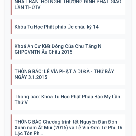
NHẬT BẢN: HỘI NGHỊ THƯỢNG ĐỈNH PHẬT GIÁO
LẦN THỨ IV
Khóa Tu Học Phật pháp Úc châu kỳ 14
Khoá An Cư Kiết Đông Của Chư Tăng Ni
GHPGVNTN Âu Châu 2015
THÔNG BÁO: LỄ VÍA PHẬT A DI ĐÀ - THỨ BẢY
NGÀY 3.1.2015
Thông báo: Khóa Tu Học Phật Pháp Bắc Mỹ Lần
Thứ V
THÔNG BÁO Chương trình tết Nguyên Đán Đón
Xuân năm Ất Mùi (2015) và Lễ Vía Đức Từ Phụ Di
Lặc Tôn Ph...