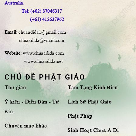
Australia.
Tel: (+02) 87046317
(+61) 412637962
Email:
chuaadida1@gmail.com
chuaadida@ymail.com
Website:
www.chuaadida.com
www.chuaadida.net
CHỦ ĐỀ PHẬT GIÁO
Thư giãn
Tam Tạng Kinh Điển
Ý kiến - Diễn Đàn - Tư
Lịch Sử Phật Giáo
vấn
Phật Pháp
Chuyên mục khác
Sinh Hoạt Chùa A Di