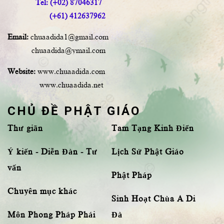
Tel: (+02) 87046317
(+61) 412637962
Email:
chuaadida1@gmail.com
chuaadida@ymail.com
Website:
www.chuaadida.com
www.chuaadida.net
CHỦ ĐỀ PHẬT GIÁO
Thư giãn
Tam Tạng Kinh Điển
Ý kiến - Diễn Đàn - Tư
Lịch Sử Phật Giáo
vấn
Phật Pháp
Chuyên mục khác
Sinh Hoạt Chùa A Di
Môn Phong Pháp Phái
Đà