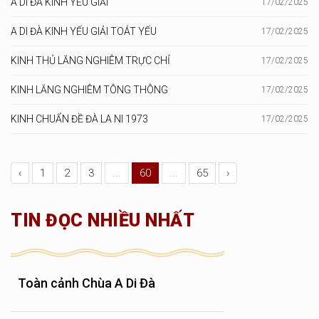
A DI ĐÀ KINH YẾU GIẢI
17/02/2025
A DI ĐÀ KINH YẾU GIẢI TOÁT YẾU
17/02/2025
KINH THỦ LĂNG NGHIÊM TRỰC CHỈ
17/02/2025
KINH LĂNG NGHIÊM TÔNG THÔNG
17/02/2025
KINH CHUẨN ĐỀ ĐÀ LA NI 1973
17/02/2025
‹
1
2
3
...
60
...
65
›
TIN ĐỌC NHIỀU NHẤT
Toàn cảnh Chùa A Di Đà