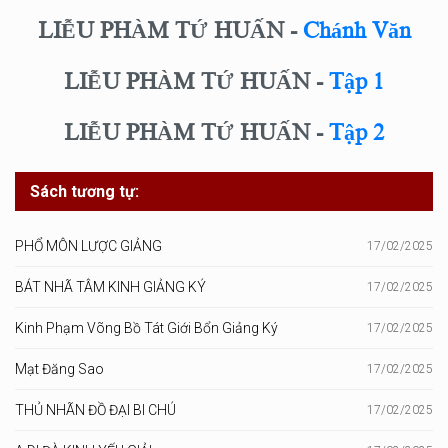
LIỄU PHÀM TỨ HUẤN -
Chánh Văn
LIỄU PHÀM TỨ HUẤN -
Tập 1
LIỄU PHÀM TỨ HUẤN -
Tập 2
Sách tương tự:
PHỔ MÔN LƯỢC GIẢNG
17/02/2025
BÁT NHÃ TÂM KINH GIẢNG KÝ
17/02/2025
Kinh Phạm Võng Bồ Tát Giới Bổn Giảng Ký
17/02/2025
Mạt Đăng Sao
17/02/2025
THỦ NHÃN ĐỒ ĐẠI BI CHÚ
17/02/2025