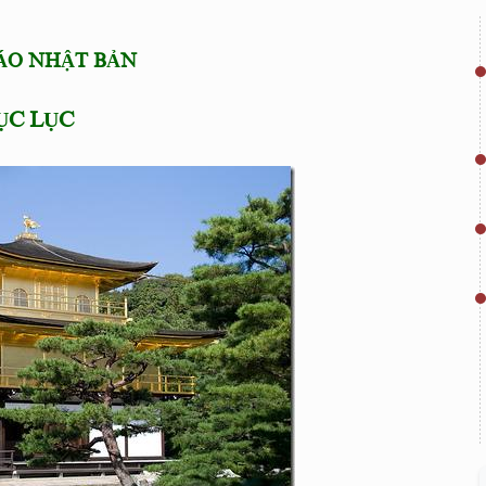
ÁO NHẬT BẢN
ỤC LỤC