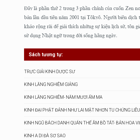
Đây là phần thứ 2 trong 3 phần chính của cuốn Zen no 
bản lần đầu tiên năm 2001 tại Tôkyô. Người biên dịch
khảo rộng rãi để giải thích những sự kiện lịch sử, tôn 
sử dụng Nhật ngữ trong đời sống hằng ngày.
Sách tương tự:
TRỰC GIẢI KINH DƯỢC SƯ
KINH LĂNG NGHIÊM GIẢNG
KINH LĂNG NGHIÊM- NĂM MƯƠI ẤM MA
KINH ĐẠI PHẬT ĐẢNH NHƯ LAI MẬT NHƠN TU CHỨNG LIỄ
KINH NGŨ BÁCH DANH QUÁN THẾ ÂM BỒ TÁT- BẢN HOA VI
KINH A DI ĐÀ SƠ SAO