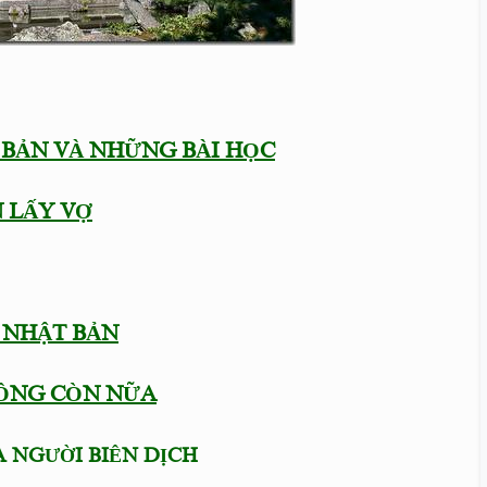
 BẢN VÀ NHỮNG BÀI HỌC
 LẤY VỢ
Ở NHẬT BẢN
HÔNG CÒN NỮA
 NGƯỜI BIÊN DỊCH