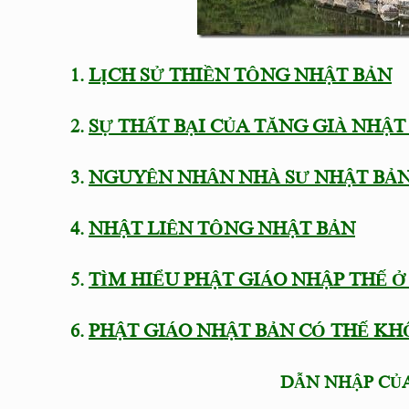
1.
LỊCH SỬ THIỀN TÔNG NHẬT BẢN
2.
SỰ THẤT BẠI CỦA TĂNG GIÀ NHẬT
3.
NGUYÊN NHÂN NHÀ SƯ NHẬT BẢN
4.
NHẬT LIÊN TÔNG NHẬT BẢN
5.
TÌM HIỂU PHẬT GIÁO NHẬP THẾ 
6.
PHẬT GIÁO NHẬT BẢN CÓ THẾ K
DẪN NHẬP CỦA