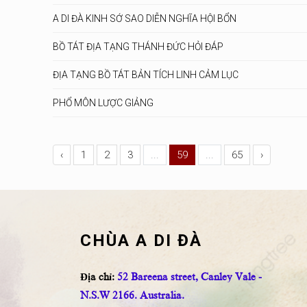
A DI ĐÀ KINH SỚ SAO DIỄN NGHĨA HỘI BỔN
BỒ TÁT ĐỊA TẠNG THÁNH ĐỨC HỎI ĐÁP
ĐỊA TẠNG BỒ TÁT BẢN TÍCH LINH CẢM LỤC
PHỔ MÔN LƯỢC GIẢNG
‹
1
2
3
...
59
...
65
›
CHÙA A DI ĐÀ
Địa chỉ:
52 Bareena street, Canley Vale -
N.S.W 2166. Australia.