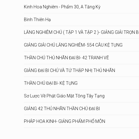
Kinh Hoa Nghiêm - Phẩm 30, A Tăng Kỳ
Bình Thiên Hạ
LĂNG NGHIÊM CHÚ ( TẬP 1 VÀ TẬP 2 )- GIẢNG GIẢI TRỌN 
GIẢNG GIẢI CHÚ LĂNG NGHIÊM- 554 CÂU KỆ TỤNG
THẦN CHÚ THỦ NHÃN ĐẠI BI- 42 TRANH VẼ
GIẢNG ĐẠI BI CHÚ VÀ TỨ THẬP NHỊ THỦ NHÃN
THẦN CHÚ ĐẠI BI- KỆ TỤNG
Sơ Lược Về Phật Giáo Mật Tông Tây Tạng
GIẢNG 42 THỦ NHÃN THẦN CHÚ ĐẠI BI
PHÁP HOA KINH- GIẢNG PHẨM PHỔ MÔN