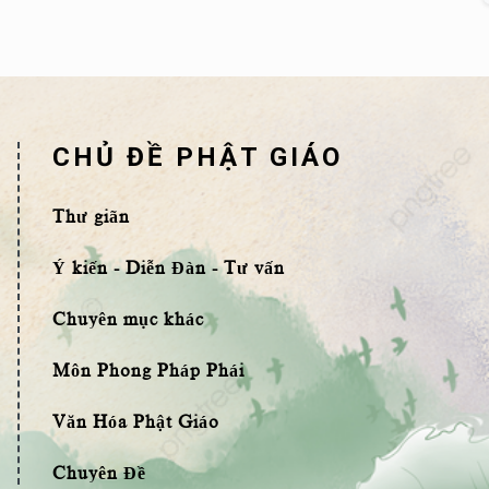
CHỦ ĐỀ PHẬT GIÁO
Thư giãn
Ý kiến - Diễn Đàn - Tư vấn
Chuyên mục khác
Môn Phong Pháp Phái
Văn Hóa Phật Giáo
Chuyên Đề